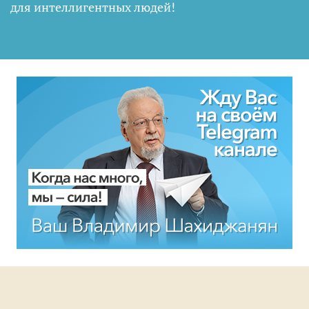
для интеллигентных людей
!