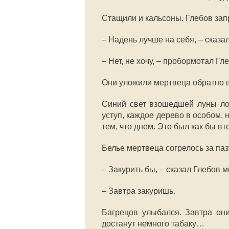
Стащили и кальсоны. Глебов запр
– Надень лучше на себя, – сказа
– Нет, не хочу, – пробормотал Гл
Они уложили мертвеца обратно в
Синий свет взошедшей луны лож
уступ, каждое дерево в особом, 
тем, что днем. Это был как бы вт
Белье мертвеца согрелось за паз
– Закурить бы, – сказал Глебов м
– Завтра закуришь.
Багрецов улыбался. Завтра они
достанут немного табаку…