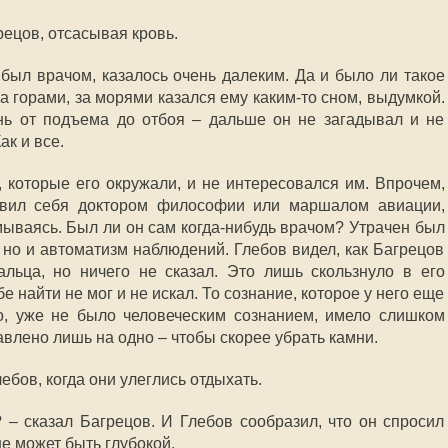
рецов, отсасывая кровь.
 был врачом, казалось очень далеким. Да и было ли такое
а горами, за морями казался ему каким-то сном, выдумкой.
нь от подъема до отбоя – дальше он не загадывал и не
ак и все.
 которые его окружали, и не интересовался им. Впрочем,
явил себя доктором философии или маршалом авиации,
мываясь. Был ли он сам когда-нибудь врачом? Утрачен был
 но и автоматизм наблюдений. Глебов видел, как Багрецов
альца, но ничего не сказал. Это лишь скользнуло в его
бе найти не мог и не искал. То сознание, которое у него еще
о, уже не было человеческим сознанием, имело слишком
авлено лишь на одно – чтобы скорее убрать камни.
ебов, когда они улеглись отдыхать.
 – сказал Багрецов. И Глебов сообразил, что он спросил
не может быть глубокой.