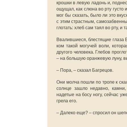
крошки в левую ладонь и, поднес
ощущал, как слюна во рту густо
мог бы сказать, было ли это вку
с этим страстным, самозабвенн
глотать: хлеб сам таял во рту, и 
Ввалившиеся, блестящие глаза Б
ком такой могучей воли, котор
другого человека. Глебов прогло
– на большую оранжевую луну, 
– Пора, – сказал Багрецов.
Они молча пошли по тропе к ска
солнце зашло недавно, камни
надетые на босу ногу, сейчас уж
грела его.
– Далеко еще? – спросил он шеп