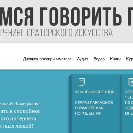
Дневник предпринимателя
Аудио
Видео
Книги
Ку
ХАМ ОБЫКНОВЕННЫЙ
ЗАП
ЧЕТ
СЕРГЕЙ ПАРАМОНОВ
ИЗ 
ирович Шахиджанян:
О ХАМСТВЕ КАК
«ОД
ать в спокойное
НОРМЕ БЫТИЯ
МНЕ
кого интернета
нтных людей
!