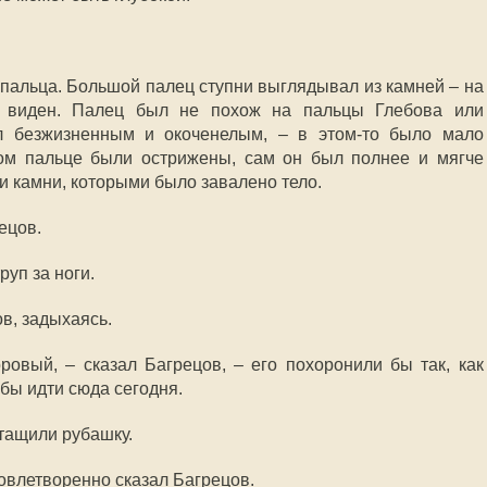
 пальца. Большой палец ступни выглядывал из камней – на
о виден. Палец был не похож на пальцы Глебова или
л безжизненным и окоченелым, – в этом-то было мало
вом пальце были острижены, сам он был полнее и мягче
и камни, которыми было завалено тело.
ецов.
уп за ноги.
ов, задыхаясь.
ровый, – сказал Багрецов, – его похоронили бы так, как
 бы идти сюда сегодня.
стащили рубашку.
довлетворенно сказал Багрецов.