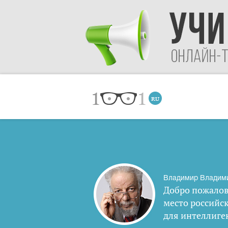
Владимир Владим
Добро пожалов
место российс
для интеллиге