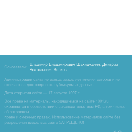
Владимир Владимирович Шахиджанян
,
Дмитрий
Основатели:
Анатольевич Волков
Администрация сайта не всегда разделяет мнения авторов и не
отвечает за достоверность публикуемых данных.
Дата открытия сайта — 17 августа 1997 г.
Все права на материалы, находящиемся на сайте 1001.ru,
охраняются в соответствии с законодательством РФ, в том числе,
об авторском
праве и смежных правах. Использование материалов сайте без
разрешения владельца сайта ЗАПРЕЩЕНО!