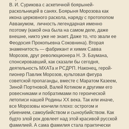
В. И. Сурикова с аскетичной боярыней-
раскольницей в санях. Боярыня Морозова как
икона церковного раскола, наряду с протопопом
Аввакумом, личность легендарная именно
поэтому (какой она была на самом деле, даже
внешне, никто уже не знает. Даже то, что звали ее
Феодосия Прокопьевна Соковнина). Вторая
знаменитость — фабрикант и химик Савва
Морозов, друг революционера Н. Э. Баумана,
спонсировавший, как сказали бы сегодня,
деятельность МХАТа и РСДРП. Наконец, герой-
пионер Павлик Морозов, культовая фигура
советской пропаганды, вместе с Маратом Казеем,
Зиной Портновой, Валей Котиком и другими его
ровесниками и побратимами по героической
летописи нашей Родины ХХ века. Так или иначе,
все Морозовы кончили плохо: острогом и
убиением, самоубийством и сыноубийством. Как
будто злой рок довлеет над этой красивой русской
фамилией. А сама фамилия стала практически