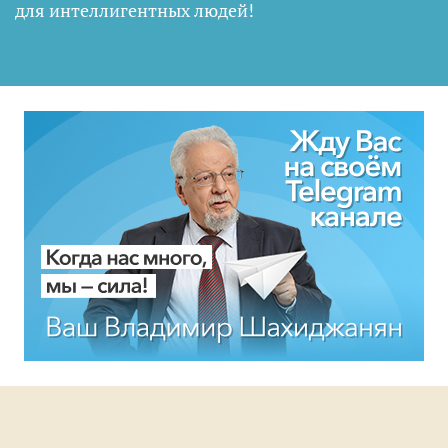
для интеллигентных людей
!