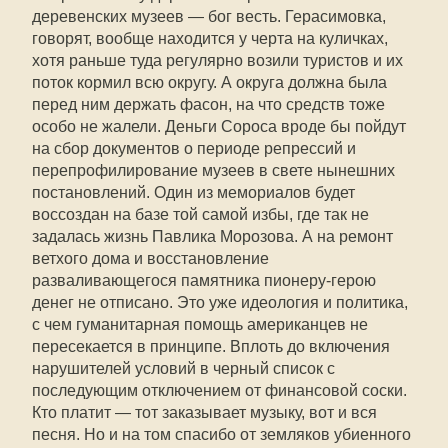
деревенских музеев — бог весть. Герасимовка,
говорят, вообще находится у черта на куличках,
хотя раньше туда регулярно возили туристов и их
поток кормил всю округу. А округа должна была
перед ним держать фасон, на что средств тоже
особо не жалели. Деньги Сороса вроде бы пойдут
на сбор документов о периоде репрессий и
перепрофилирование музеев в свете нынешних
постановлений. Один из мемориалов будет
воссоздан на базе той самой избы, где так не
задалась жизнь Павлика Морозова. А на ремонт
ветхого дома и восстановление
разваливающегося памятника пионеру-герою
денег не отписано. Это уже идеология и политика,
с чем гуманитарная помощь американцев не
пересекается в принципе. Вплоть до включения
нарушителей условий в черный список с
последующим отключением от финансовой соски.
Кто платит — тот заказывает музыку, вот и вся
песня. Но и на том спасибо от земляков убиенного