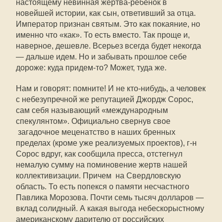
настоящему невинная жертва-ребенок в
новейшей истории, как сын, ответивший за отца.
Император признан святым. Это как покаяние, но
именно что «как». То есть вместо. Так проще и,
наверное, дешевле. Всерьез всегда будет некогда
— дальше идем. Но и забывать прошлое себе
дороже: куда придем-то? Может, туда же.
Нам и говорят: помните! И не кто-нибудь, а человек
с небезупречной же репутацией Джордж Сорос,
сам себя называющий «международным
спекулянтом». Официально свернув свое
загадочное меценатство в наших бренных
пределах (кроме уже реализуемых проектов), г-н
Сорос вдруг, как сообщила пресса, отстегнул
немалую сумму на поминовение жертв нашей
коллективизации. Причем на Свердловскую
область. То есть попекся о памяти несчастного
Павлика Морозова. Почти семь тысяч долларов —
вклад солидный. А какая выгода небескорыстному
американскому дарителю от российских