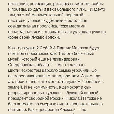
восстания, революции, расстрелы, мятежи, войны
и победы, их даты и вехи большого пути… И где-то
там, за этой монументальной шеренгой —
писатели, ученые, художники и остальная
созидательная прослойка, тоже местами
попачканная или соглашательски умывшая руки на
фоне своей лукавой эпохи.
Кого тут судить? Себя? А Павлик Морозов будет
памятен своим землякам. Там его бесхозный
музей, который еще не ликвидирован.
Свердловская область — место для нас
мистическое: там царскую семью угробили. Со
всем революционным живодерством. А дом, где
это произошло и что мог стать музеем, сравняли с
землей. И не коммунисты, а демократ и сын
репрессированных кулаков — будущий первый
президент свободной России. Николай П тоже не
был ангелом, но смертью смерть попрал и ныне в
пантеоне. Как и цесаревич Алексей — по-