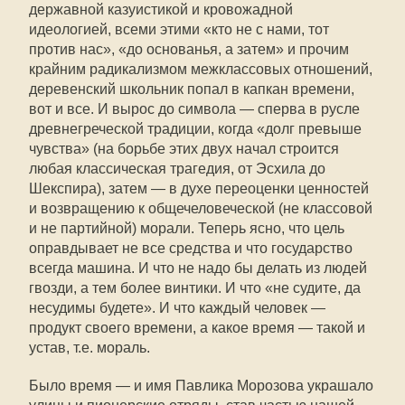
державной казуистикой и кровожадной
идеологией, всеми этими «кто не с нами, тот
против нас», «до основанья, а затем» и прочим
крайним радикализмом межклассовых отношений,
деревенский школьник попал в капкан времени,
вот и все. И вырос до символа — сперва в русле
древнегреческой традиции, когда «долг превыше
чувства» (на борьбе этих двух начал строится
любая классическая трагедия, от Эсхила до
Шекспира), затем — в духе переоценки ценностей
и возвращению к общечеловеческой (не классовой
и не партийной) морали. Теперь ясно, что цель
оправдывает не все средства и что государство
всегда машина. И что не надо бы делать из людей
гвозди, а тем более винтики. И что «не судите, да
несудимы будете». И что каждый человек —
продукт своего времени, а какое время — такой и
устав, т.е. мораль.
Было время — и имя Павлика Морозова украшало