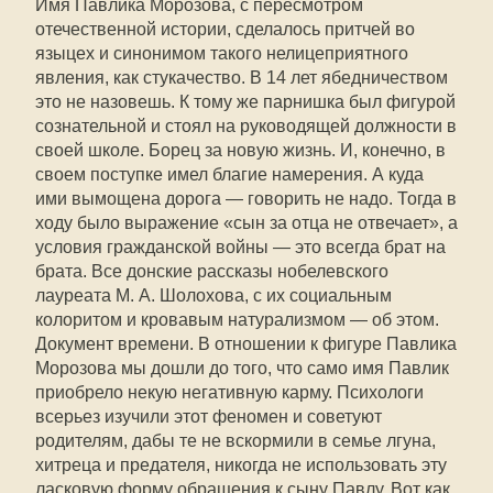
Имя Павлика Морозова, с пересмотром
отечественной истории, сделалось притчей во
языцех и синонимом такого нелицеприятного
явления, как стукачество. В 14 лет ябедничеством
это не назовешь. К тому же парнишка был фигурой
сознательной и стоял на руководящей должности в
своей школе. Борец за новую жизнь. И, конечно, в
своем поступке имел благие намерения. А куда
ими вымощена дорога — говорить не надо. Тогда в
ходу было выражение «сын за отца не отвечает», а
условия гражданской войны — это всегда брат на
брата. Все донские рассказы нобелевского
лауреата М. А. Шолохова, с их социальным
колоритом и кровавым натурализмом — об этом.
Документ времени. В отношении к фигуре Павлика
Морозова мы дошли до того, что само имя Павлик
приобрело некую негативную карму. Психологи
всерьез изучили этот феномен и советуют
родителям, дабы те не вскормили в семье лгуна,
хитреца и предателя, никогда не использовать эту
ласковую форму обращения к сыну Павлу. Вот как