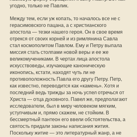
угодно, только не Павлик.
Между тем, если уж копать, то началось все не с
герасимовского пацана, а с христианского
апостола — тезки нашего героя. Он в свое время
отрекся от своих корней и из римлянина Савла
стал космополитом Павлом. Ему и Петру выпала
миссия стать столпами новой веры и ее же
великомучениками. В чертах лица апостола
искусствоведы, изучающие каноническую
иконопись, кстати, находят чуть ли не
противоположность Павла его другу Петру. Петр,
как известно, переводится как «камень». Хотя и
последний ведь трижды за ночь успел отречься от
Христа — отца духовного. Павел же, предполагают
исследователи, был в миру человеком мягким,
уступчивым и, прямо скажем, не стойким. В
бессмертный пантеон его ввели обстоятельства, а
святость придали законы написания жития.
Поскольку житие — это литературный жанр, а не