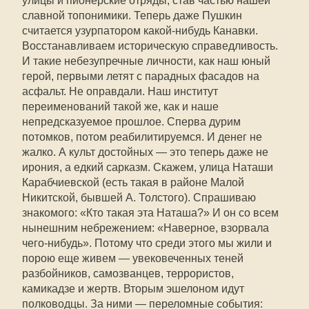
улицы и пионерские отряды, став частью нашей
славной топонимики. Теперь даже Пушкин
считается узурпатором какой-нибудь Канавки.
Восстанавливаем историческую справедливость.
И такие небезупречные личности, как наш юный
герой, первыми летят с парадных фасадов на
асфальт. Не оправдали. Наш институт
переименований такой же, как и наше
непредсказуемое прошлое. Сперва дурим
потомков, потом реабилитируемся. И денег не
жалко. А культ достойных — это теперь даже не
ирония, а едкий сарказм. Скажем, улица Наташи
Карабчиевской (есть такая в районе Малой
Никитской, бывшей А. Толстого). Спрашиваю
знакомого: «Кто такая эта Наташа?» И он со всем
нынешним небрежением: «Наверное, взорвала
чего-нибудь». Потому что среди этого мы жили и
порою еще живем — увековеченных теней
разбойников, самозванцев, террористов,
камикадзе и жертв. Вторым эшелоном идут
полководцы. За ними — переломные события: