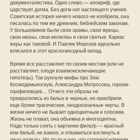
документалистика. Одно слово — апокриф, где
царствует догма. Без догм нет настоящего учения.
Советская история ничего нового не изобрела, она
писалась по тем же древним, библейским законам.
У большевиков были свои храмы, свои жрецы,
свои иконы, свои молитвы и свои святые. Каркас
веры как таковой. И Павлик Морозов идеально
вписался в этот краснозвездный оклад.
Время все расставляет по своим местам (или не
расставляет, плодя взаимоисключающие
гипотезы). Так рухнули мифы про Зою
Космодемьянскую, Александра Матросова, героев-
панфиловцев… Отчего эти образы не
превратились из белых в черные, но приобрели
еще более трагические, неоднозначные черты. В
жизни ничего не бывает одноцветным и плоским.
Жизнь не плакат, она объемна и многоцветна.
Надо только снять с картинки фильтр — красный
или белый, не важно, и отважиться взглянуть в
лицо правды. Но то-то и оно, что соприкосновение