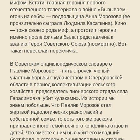
мифом. Кстати, главная героиня первого
отечественного телесериала о войне «Вызываем
огонь на себя» — подпольщица Анна Морозова (ее
пронзительно сыграла Людмила Касаткина). Кино
— тоже своего рода миф, а прототип героини
именно после фильма была представлена к
званию Героя Советского Союза (посмертно). Вот
такая невеселая перекличка.
В Советском энциклопедическом словаре о
Павлике Морозове — пять строчек: «юный
участник борьбы с кулачеством в Свердловской
области в период коллективизации сельского
хозяйства, председатель пионерского отряда села
Герасимовка, убит кулаками». Из истории мы
знаем побольше. Что Павлик Морозов стал
жертвой идеологических разногласий в
собственной семье, то есть того же раскола,
приправленного темой вечного конфликта отцов и
детей. Что вместе с ним был убит его младший
брат Федя, о котором в энциклопедии ни строчки.