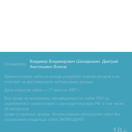
Владимир Владимирович Шахиджанян
,
Дмитрий
Основатели:
Анатольевич Волков
Администрация сайта не всегда разделяет мнения авторов и не
отвечает за достоверность публикуемых данных.
Дата открытия сайта — 17 августа 1997 г.
Все права на материалы, находящиемся на сайте 1001.ru,
охраняются в соответствии с законодательством РФ, в том числе,
об авторском
праве и смежных правах. Использование материалов сайте без
разрешения владельца сайта ЗАПРЕЩЕНО!
18+