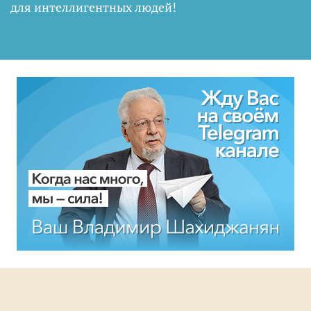
для интеллигентных людей
!