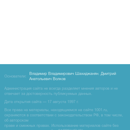
Владимир Владимирович Шахиджанян
,
Дмитрий
Основатели:
Анатольевич Волков
Администрация сайта не всегда разделяет мнения авторов и не
отвечает за достоверность публикуемых данных.
Дата открытия сайта — 17 августа 1997 г.
Все права на материалы, находящиемся на сайте 1001.ru,
охраняются в соответствии с законодательством РФ, в том числе,
об авторском
праве и смежных правах. Использование материалов сайте без