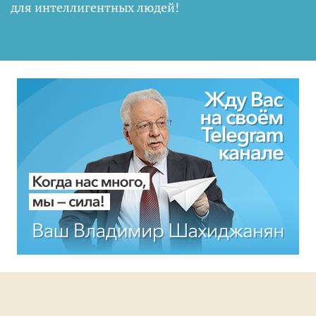
для интеллигентных людей
!