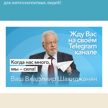
для интеллигентных людей
!