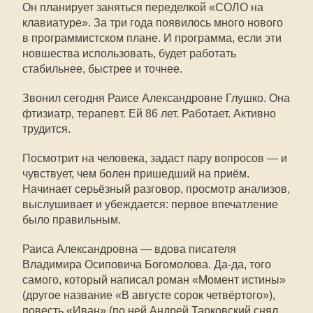
Он планирует заняться переделкой «СОЛО на
клавиатуре». За три года появилось много нового
в программистском плане. И программа, если эти
новшества использовать, будет работать
стабильнее, быстрее и точнее.
Звонил сегодня Раисе Александровне Глушко. Она
фтизиатр, терапевт. Ей 86 лет. Работает. Активно
трудится.
Посмотрит на человека, задаст пару вопросов — и
чувствует, чем болен пришедший на приём.
Начинает серьёзный разговор, просмотр анализов,
выслушивает и убеждается: первое впечатление
было правильным.
Раиса Александровна — вдова писателя
Владимира Осиповича Богомолова. Да-да, того
самого, который написал роман «Момент истины»
(другое название «В августе сорок четвёртого»),
повесть «Иван» (по ней Андрей Тарковский снял