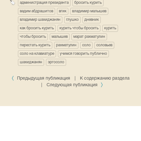
администрация президента
бросить курить
вадим абдрашитов
вгик
владимир малышев
владимир шахиджанян
глушко
дневник
как бросить курить
курить чтобы бросить
курить
чтобы бросить
малышев
марат рахматулин
перестать курить
рахматулин
соло
соловьев
соло на клавиатуре
учимся говорить публично
шахиджанян
эргосоло
Предыдущая публикация
|
К содержанию раздела
|
Следующая публикация