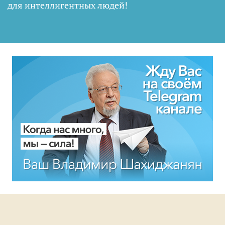
для интеллигентных людей
!