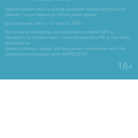
Администрация сайта не всегда разделяет мнения авторов и не
отвечает за достоверность публикуемых данных.
Дата открытия сайта — 17 августа 1997 г.
Все права на материалы, находящиемся на сайте 1001.ru,
охраняются в соответствии с законодательством РФ, в том числе,
об авторском
праве и смежных правах. Использование материалов сайте без
разрешения владельца сайта ЗАПРЕЩЕНО!
18+