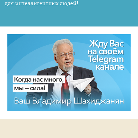
для интеллигентных людей
!