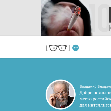
Владимир Владим
Добро пожалов
место российс
для интеллиге