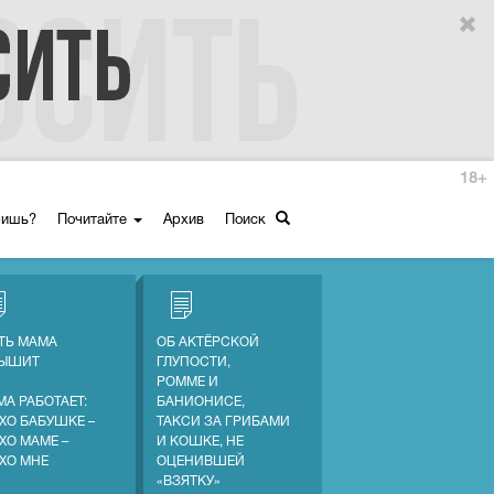
18+
ришь?
Почитайте
Архив
Поиск
ТЬ МАМА
ОБ АКТЁРСКОЙ
ЛЫШИТ
ГЛУПОСТИ,
РОММЕ И
МА РАБОТАЕТ:
БАНИОНИСЕ,
ХО БАБУШКЕ –
ТАКСИ ЗА ГРИБАМИ
ХО МАМЕ –
И КОШКЕ, НЕ
ХО МНЕ
ОЦЕНИВШЕЙ
«ВЗЯТКУ»