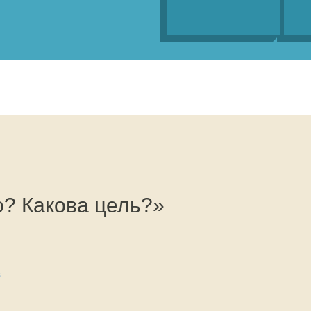
о? Какова цель?»
в