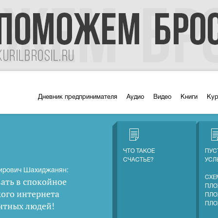
Дневник предпринимателя
Аудио
Видео
Книги
Ку
ЧТО ТАКОЕ
ПУС
СЧАСТЬЕ?
УС
ирович Шахиджанян:
СХЕ
ать в спокойное
ПЛО
кого интернета
ПЛО
нтных людей
!
ПЛО