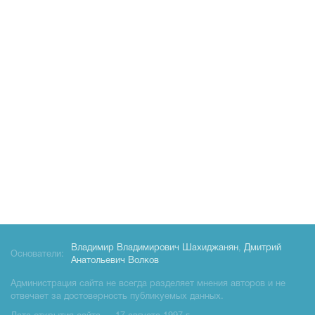
Владимир Владимирович Шахиджанян
,
Дмитрий
Основатели:
Анатольевич Волков
Администрация сайта не всегда разделяет мнения авторов и не
отвечает за достоверность публикуемых данных.