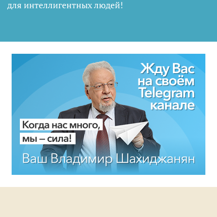
для интеллигентных людей
!