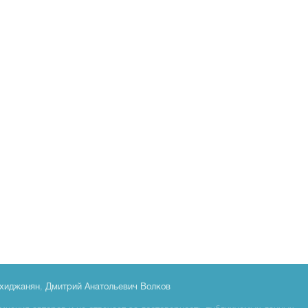
хиджанян
,
Дмитрий Анатольевич Волков