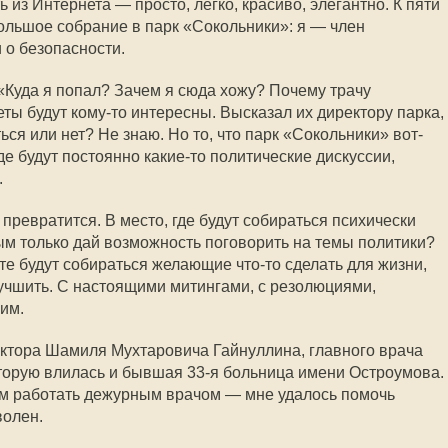
 из Интернета — просто, легко, красиво, элегантно. К пяти
ольшое собрание в парк «Сокольники»: я — член
 о безопасности.
 «Куда я попал? Зачем я сюда хожу? Почему трачу
еты будут кому-то интересны. Высказал их директору парка,
ься или нет? Не знаю. Но то, что парк «Сокольники» вот-
де будут постоянно какие-то политические дискуссии,
.
 превратится. В место, где будут собираться психически
м только дай возможность поговорить на темы политики?
те будут собираться желающие что-то сделать для жизни,
лучшить. С настоящими митингами, с резолюциями,
им.
октора Шамиля Мухтаровича Гайнуллина, главного врача
оторую влилась и бывшая
33-я
больница имени Остроумова.
ам работать дежурным врачом — мне удалось помочь
волен.