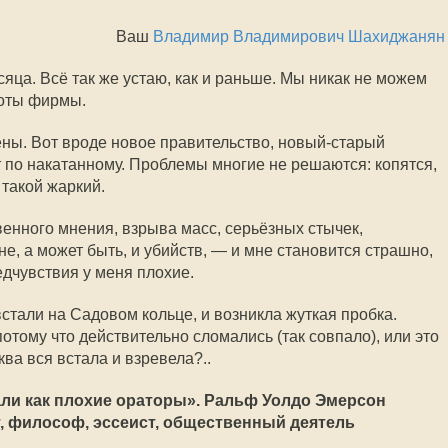
Ваш
Владимир Владимирович Шахиджанян
сяца. Всё так же устаю, как и раньше. Мы никак не можем
боты фирмы.
ены. Вот вроде новое правительство, новый-старый
т по накатанному. Проблемы многие не решаются: копятся,
 такой жаркий.
нного мнения, взрыва масс, серьёзных стычек,
е, а может быть, и убийств, — и мне становится страшно,
едчувствия у меня плохие.
стали на Садовом кольце, и возникла жуткая пробка.
отому что действительно сломались (так совпало), или это
ва вся встала и взревела?..
ли как плохие ораторы». Ральф Уолдо Эмерсон
, философ, эссеист, общественный деятель