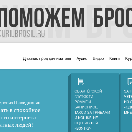
Дневник предпринимателя
Аудио
Видео
Книги
Ку
ОБ АКТЁРСКОЙ
ЗАП
ГЛУПОСТИ,
ЧЕТ
РОММЕ И
ИЗ 
ирович Шахиджанян:
БАНИОНИСЕ,
«ОД
ать в спокойное
ТАКСИ ЗА ГРИБАМИ
МНЕ
кого интернета
И КОШКЕ, НЕ
нтных людей
!
ОЦЕНИВШЕЙ
«ВЗЯТКУ»