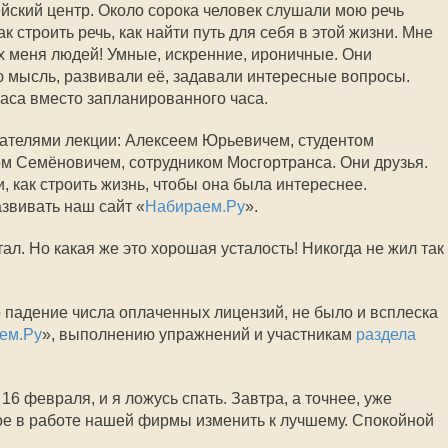
ейский центр. Около сорока человек слушали мою речь
ак строить речь, как найти путь для себя в этой жизни. Мне
 меня людей! Умные, искренние, ироничные. Они
ю мысль, развивали её, задавали интересные вопросы.
аса вместо запланированного часа.
шателями лекции: Алексеем Юрьевичем, студентом
гом Семёновичем, сотрудником Мосгортранса. Они друзья.
 как строить жизнь, чтобы она была интереснее.
азвивать наш сайт «
Набираем.Ру
».
тал. Но какая же это хорошая усталость! Никогда не жил так
о падение числа оплаченных лицензий, не было и всплеска
ем.Ру
», выполнению упражнений и участникам
раздела
16 февраля, и я ложусь спать. Завтра, а точнее, уже
гое в работе нашей фирмы изменить к лучшему. Спокойной