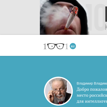
Владимир Владим
Добро пожалов
место российс
для интеллиге