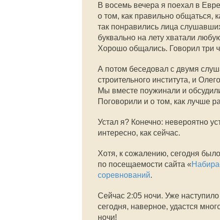
В восемь вечера я поехал в Евр
о том, как правильно общаться, к
так понравились лица слушавших
буквально на лету хватали любу
Хорошо общались. Говорил три ч
А потом беседовал с двумя слу
строительного института, и Оле
Мы вместе поужинали и обсудили,
Поговорили и о том, как лучше р
Устал я? Конечно: невероятно ус
интересно, как сейчас.
Хотя, к сожалению, сегодня был
по посещаемости сайта «
Набира
соревнований
.
Сейчас 2:05 ночи. Уже наступило 
сегодня, наверное, удастся мно
ночи!