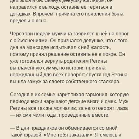
двигался и он. Окинув девушку взглядом, он
направился к выходу, оставив ее теряться в
догадках. Впрочем, причина его появления была
предельно ясна.
Через три недели мужчина заявился к ней на порог
с объяснениями. Он признался девушке, что с того
дня на мансарде испытывал к ней жалость,
поэтому принял решение оставить ее в покое. Он
уже готовился вернуть родителям Регины
выплаченную сумму, но история приняла
неожиданный для всех поворот: спустя год Регина
вышла замуж за своего собственного сталкера.
Сегодня в их семье царит тихая гармония, которую
периодически нарушают детские визги и смех. Муж
Регины все так же молчалив, за него говорят глаза
— их смягчили годы, проведенные вместе.
— В дни праздников он обменивается со мной
такой фразой: «Мне тебя заказали». Я смеюсь и