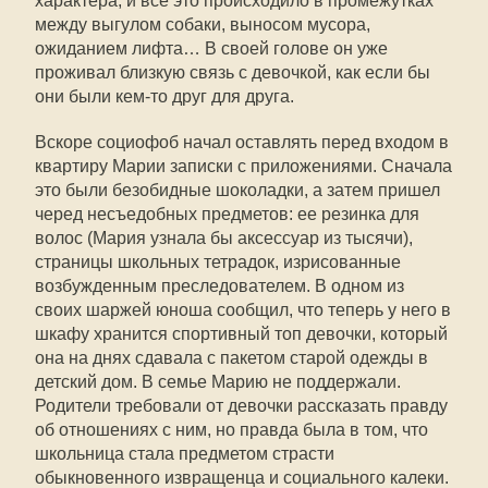
характера, и все это происходило в промежутках
между выгулом собаки, выносом мусора,
ожиданием лифта… В своей голове он уже
проживал близкую связь с девочкой, как если бы
они были кем-то друг для друга.
Вскоре социофоб начал оставлять перед входом в
квартиру Марии записки с приложениями. Сначала
это были безобидные шоколадки, а затем пришел
черед несъедобных предметов: ее резинка для
волос (Мария узнала бы аксессуар из тысячи),
страницы школьных тетрадок, изрисованные
возбужденным преследователем. В одном из
своих шаржей юноша сообщил, что теперь у него в
шкафу хранится спортивный топ девочки, который
она на днях сдавала с пакетом старой одежды в
детский дом. В семье Марию не поддержали.
Родители требовали от девочки рассказать правду
об отношениях с ним, но правда была в том, что
школьница стала предметом страсти
обыкновенного извращенца и социального калеки.