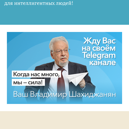
для интеллигентных людей
!