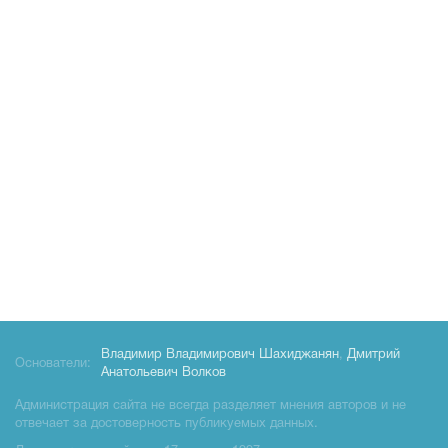
Владимир Владимирович Шахиджанян
,
Дмитрий
Основатели:
Анатольевич Волков
Администрация сайта не всегда разделяет мнения авторов и не
отвечает за достоверность публикуемых данных.