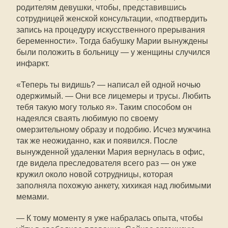
родителям девушки, чтобы, представившись
сотрудницей женской консультации, «подтвердить
запись на процедуру искусственного прерывания
беременности». Тогда бабушку Марии вынуждены
были положить в больницу — у женщины случился
инфаркт.
«Теперь ты видишь? — написал ей одной ночью
одержимый. — Они все лицемеры и трусы. Любить
тебя такую могу только я». Таким способом он
надеялся сваять любимую по своему
омерзительному образу и подобию. Исчез мужчина
так же неожиданно, как и появился. После
вынужденной удаленки Мария вернулась в офис,
где видела преследователя всего раз — он уже
кружил около новой сотрудницы, которая
заполняла похожую анкету, хихикая над любимыми
мемами.
— К тому моменту я уже набралась опыта, чтобы