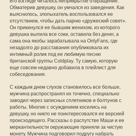
его взгляде читалось неприкрытое отвращение.
Обматерив девушку, он умчался из заведения. Как
выяснилось, злопыхатель воспользовался ее
отсутствием, чтобы дать парню «дружеский совет».
Он прикинулся ее бывшим женихом, из которого
девушка выпила все соки, оставила без денег, а
сама она якобы зарабатывала на OnlyFans, где
незадолго до расставания опубликовала их
интимный ролик под ее любимую песню
британской группы Coldplay. Ту самую, которую
еще совсем недавно добавила в плейлист для
собеседования.
С каждым днем слухов становилось все больше,
мужчина распространял их точечно, специально
заводил через записных сплетников и болтунов с
работы. Многие с осуждением косились на
девушку, но никто не поинтересовался ее версией
происходящего. Рассказы о распутстве Маши и ее
меркантильности окружающие приняли за чистую
монету. Мужчина подговорил подругу набрать