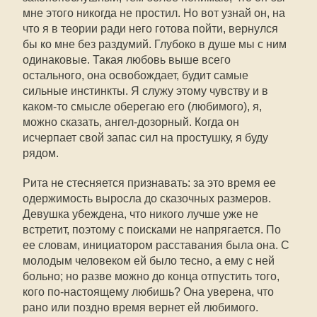
мне этого никогда не простил. Но вот узнай он, на
что я в теории ради него готова пойти, вернулся
бы ко мне без раздумий. Глубоко в душе мы с ним
одинаковые. Такая любовь выше всего
остального, она освобождает, будит самые
сильные инстинкты. Я служу этому чувству и в
каком-то смысле оберегаю его (любимого), я,
можно сказать, ангел-дозорный. Когда он
исчерпает свой запас сил на простушку, я буду
рядом.
Рита не стесняется признавать: за это время ее
одержимость выросла до сказочных размеров.
Девушка убеждена, что никого лучше уже не
встретит, поэтому с поисками не напрягается. По
ее словам, инициатором расставания была она. С
молодым человеком ей было тесно, а ему с ней
больно; но разве можно до конца отпустить того,
кого по-настоящему любишь? Она уверена, что
рано или поздно время вернет ей любимого.