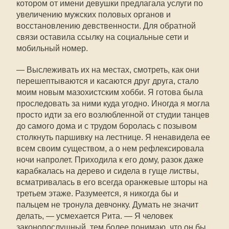
котором от имени девушки предлагала услуги по
увеличению мужских половых органов и
восстановлению девственности. Для обратной
связи оставила ссылку на социальные сети и
мобильный номер.
— Выслеживать их на местах, смотреть, как они
перешептываются и касаются друг друга, стало
моим новым мазохистским хобби. Я готова была
проследовать за ними куда угодно. Иногда я могла
просто идти за его возлюбленной от студии танцев
до самого дома и с трудом боролась с позывом
столкнуть паршивку на лестнице. Я ненавидела ее
всем своим существом, а о нем рефлексировала
ночи напролет. Приходила к его дому, разок даже
карабкалась на дерево и сидела в гуще листвы,
всматривалась в его всегда оранжевые шторы на
третьем этаже. Разумеется, я никогда бы и
пальцем не тронула девчонку. Думать не значит
делать, — усмехается Рита. — Я человек
законопослушный, тем более понимаю, что он бы