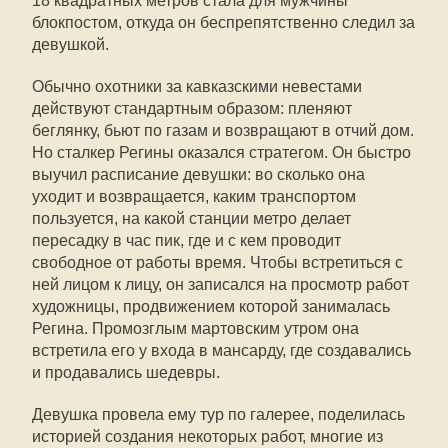
18 квадратных метров стала для мужчины
блокпостом, откуда он беспрепятственно следил за
девушкой.
Обычно охотники за кавказскими невестами
действуют стандартным образом: пленяют
беглянку, бьют по газам и возвращают в отчий дом.
Но сталкер Регины оказался стратегом. Он быстро
выучил расписание девушки: во сколько она
уходит и возвращается, каким транспортом
пользуется, на какой станции метро делает
пересадку в час пик, где и с кем проводит
свободное от работы время. Чтобы встретиться с
ней лицом к лицу, он записался на просмотр работ
художницы, продвижением которой занималась
Регина. Промозглым мартовским утром она
встретила его у входа в мансарду, где создавались
и продавались шедевры.
Девушка провела ему тур по галерее, поделилась
историей создания некоторых работ, многие из