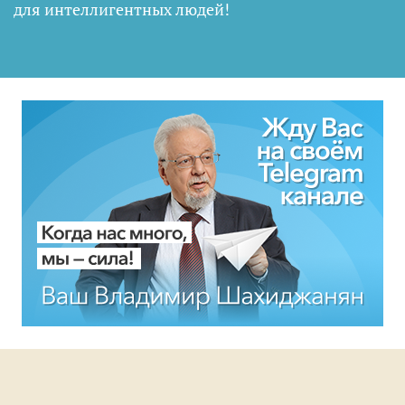
для интеллигентных людей
!