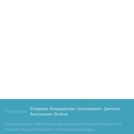
Владимир Владимирович Шахиджанян
,
Дмитрий
Основатели:
Анатольевич Волков
Администрация сайта не всегда разделяет мнения авторов и не
отвечает за достоверность публикуемых данных.