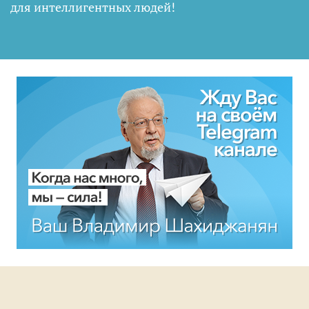
для интеллигентных людей
!