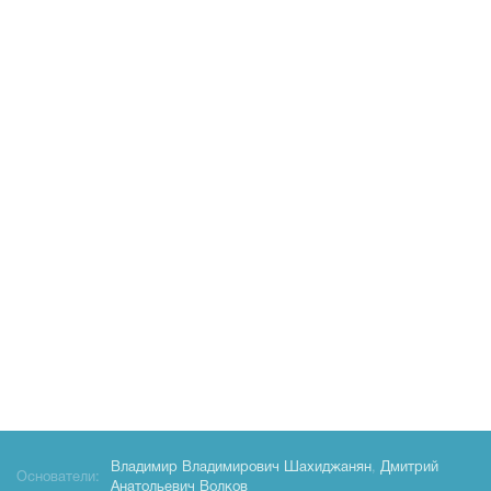
Владимир Владимирович Шахиджанян
,
Дмитрий
Основатели:
Анатольевич Волков