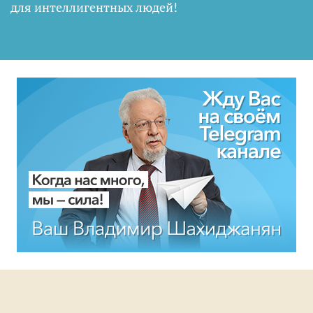
для интеллигентных людей
!