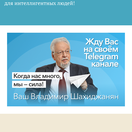
для интеллигентных людей
!