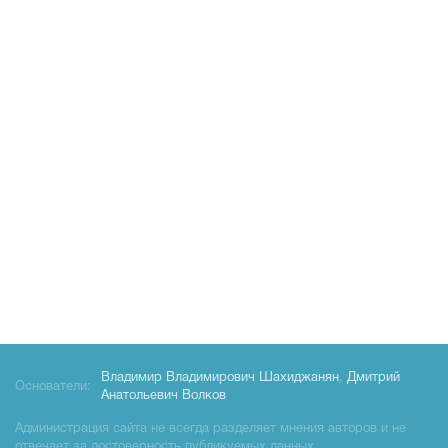
Владимир Владимирович Шахиджанян
,
Дмитрий
Основатели:
Анатольевич Волков
Администрация сайта не всегда разделяет мнения авторов и не
отвечает за достоверность публикуемых данных.