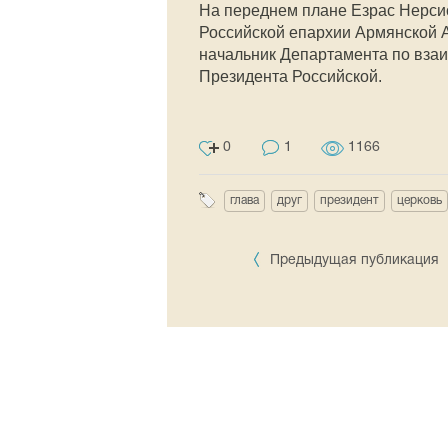
На переднем плане Езрас Нерсис
Российской епархии Армянской 
начальник Департамента по вза
Президента Российской.
0
1
1166
глава
друг
президент
церковь
Предыдущая публикация