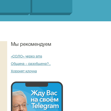
Мы рекомендуем
«СОЛО» через sms
Община – разобщена?..
Хоронят клоуна