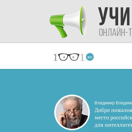
Владимир Владим
Добро пожалов
место российс
для интеллиге