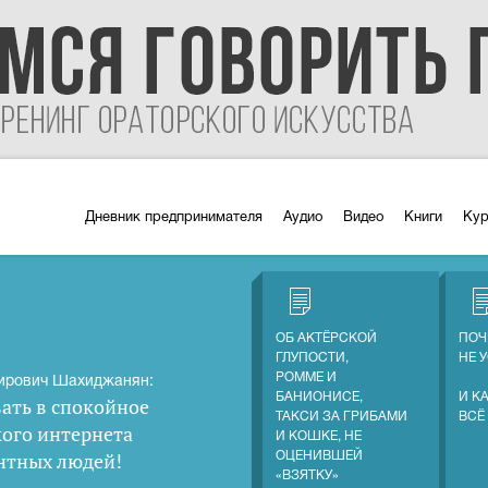
Дневник предпринимателя
Аудио
Видео
Книги
Ку
ОБ АКТЁРСКОЙ
ПОЧ
ГЛУПОСТИ,
НЕ 
РОММЕ И
ирович Шахиджанян:
БАНИОНИСЕ,
И К
ать в спокойное
ТАКСИ ЗА ГРИБАМИ
ВСЁ
кого интернета
И КОШКЕ, НЕ
нтных людей
!
ОЦЕНИВШЕЙ
«ВЗЯТКУ»