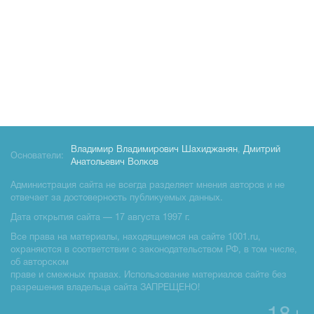
Владимир Владимирович Шахиджанян
,
Дмитрий
Основатели:
Анатольевич Волков
Администрация сайта не всегда разделяет мнения авторов и не
отвечает за достоверность публикуемых данных.
Дата открытия сайта — 17 августа 1997 г.
Все права на материалы, находящиемся на сайте 1001.ru,
охраняются в соответствии с законодательством РФ, в том числе,
об авторском
праве и смежных правах. Использование материалов сайте без
разрешения владельца сайта ЗАПРЕЩЕНО!