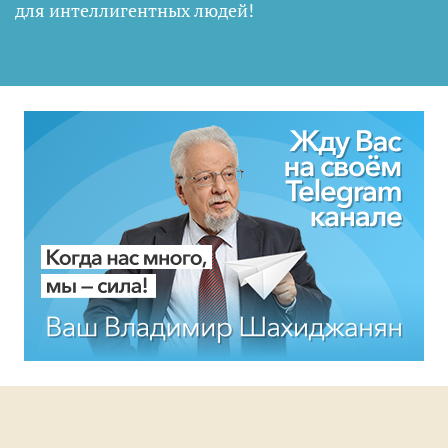
для интеллигентных людей
!