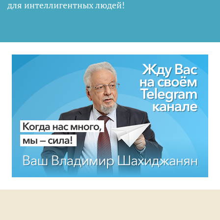
для интеллигентных людей
!