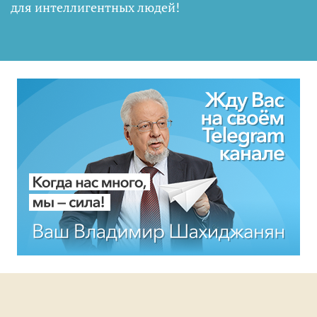
для интеллигентных людей
!