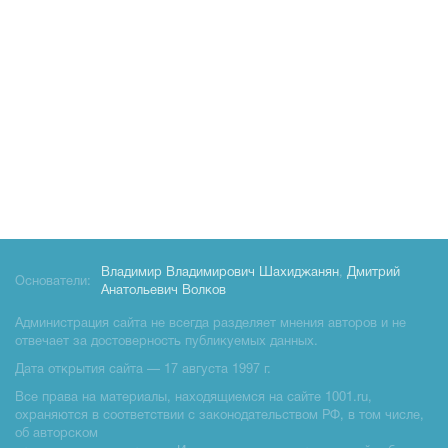
Владимир Владимирович Шахиджанян
,
Дмитрий
Основатели:
Анатольевич Волков
Администрация сайта не всегда разделяет мнения авторов и не
отвечает за достоверность публикуемых данных.
Дата открытия сайта — 17 августа 1997 г.
Все права на материалы, находящиемся на сайте 1001.ru,
охраняются в соответствии с законодательством РФ, в том числе,
об авторском