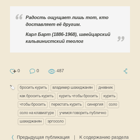
Радость ощущает лишь тот, кто
доставляет её другим.
Карл Барт (1886-1968), швейцарский
кальвинистский теолог
0
0
487
бросить курить
владимир шахиджанян
дневник
как бросить курить
курить чтобы бросить
курить
чтобы бросить
перестать курить
синергия
соло
соло на клавиатуре
учимся говорить публично
шахиджанян
эргосоло
Предыдущая публикация
|
К содержанию раздела