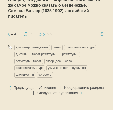
же самое можно сказать о безденежье.
Сэмюэл Батлер (1835-1902), английский
писатель
4
0
928
владимир шахиджанян
гонки
гонки на клавиатуре
дневник
марат рахматулин
рахматулин
рахматулин марат
скворцова
соло
соло на клавиатуре
учимся говорить публично
шахиджанян
эргосоло
Предыдущая публикация
|
К содержанию раздела
|
Следующая публикация