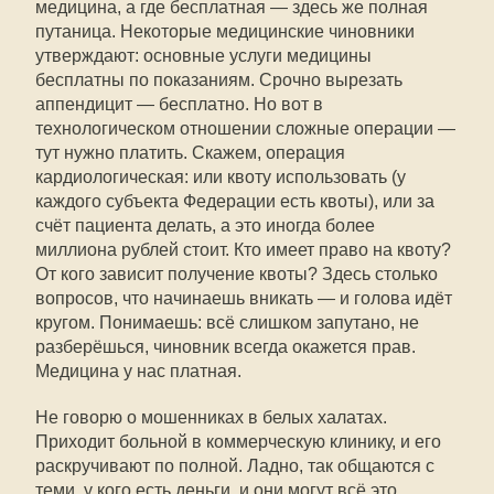
медицина, а где бесплатная — здесь же полная
путаница. Некоторые медицинские чиновники
утверждают: основные услуги медицины
бесплатны по показаниям. Срочно вырезать
аппендицит — бесплатно. Но вот в
технологическом отношении сложные операции —
тут нужно платить. Скажем, операция
кардиологическая: или квоту использовать (у
каждого субъекта Федерации есть квоты), или за
счёт пациента делать, а это иногда более
миллиона рублей стоит. Кто имеет право на квоту?
От кого зависит получение квоты? Здесь столько
вопросов, что начинаешь вникать — и голова идёт
кругом. Понимаешь: всё слишком запутано, не
разберёшься, чиновник всегда окажется прав.
Медицина у нас платная.
Не говорю о мошенниках в белых халатах.
Приходит больной в коммерческую клинику, и его
раскручивают по полной. Ладно, так общаются с
теми, у кого есть деньги, и они могут всё это