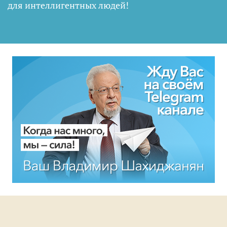
для интеллигентных людей
!