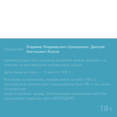
Владимир Владимирович Шахиджанян
,
Дмитрий
Основатели:
Анатольевич Волков
Администрация сайта не всегда разделяет мнения авторов и не
отвечает за достоверность публикуемых данных.
Дата открытия сайта — 17 августа 1997 г.
Все права на материалы, находящиемся на сайте 1001.ru,
охраняются в соответствии с законодательством РФ, в том числе,
об авторском
праве и смежных правах. Использование материалов сайте без
разрешения владельца сайта ЗАПРЕЩЕНО!
18+