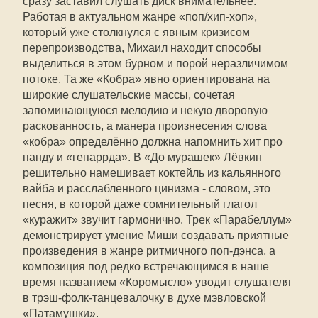
сразу заставил слушать диск внимательнее.
Работая в актуальном жанре «поп/хип-хоп»,
который уже столкнулся с явным кризисом
перепроизводства, Михаил находит способы
выделиться в этом бурном и порой неразличимом
потоке. Та же «Кобра» явно ориентирована на
широкие слушательские массы, сочетая
запоминающуюся мелодию и некую дворовую
раскованность, а манера произнесения слова
«кобра» определённо должна напомнить хит про
панду и «гепаррда». В «До мурашек» Лёвкин
решительно намешивает коктейль из кальянного
вайба и расслабленного цинизма - словом, это
песня, в которой даже сомнительный глагол
«куражит» звучит гармонично. Трек «Парабеллум»
демонстрирует умение Миши создавать приятные
произведения в жанре ритмичного поп-дэнса, а
композиция под редко встречающимся в наше
время названием «Коромысло» уводит слушателя
в трэш-фолк-танцевалочку в духе мэвловской
«Патамушки».