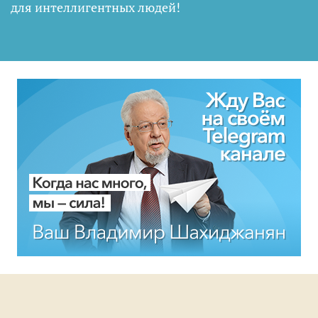
для интеллигентных людей
!