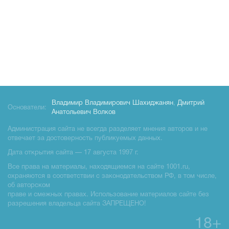
Владимир Владимирович Шахиджанян
,
Дмитрий
Основатели:
Анатольевич Волков
Администрация сайта не всегда разделяет мнения авторов и не
отвечает за достоверность публикуемых данных.
Дата открытия сайта — 17 августа 1997 г.
Все права на материалы, находящиемся на сайте 1001.ru,
охраняются в соответствии с законодательством РФ, в том числе,
об авторском
праве и смежных правах. Использование материалов сайте без
разрешения владельца сайта ЗАПРЕЩЕНО!
18+