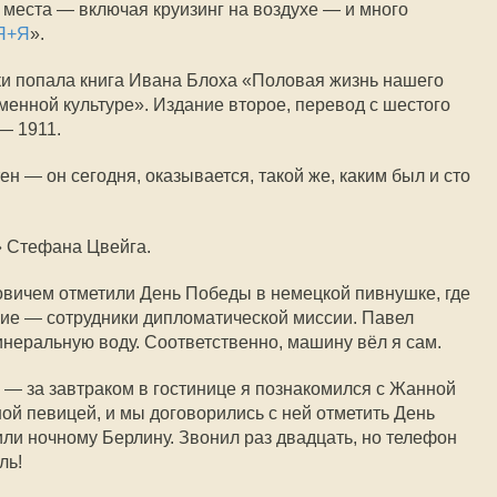
места — включая круизинг на воздухе — и много
Я+Я
».
уки попала книга Ивана Блоха «Половая жизнь нашего
менной культуре». Издание второе, перевод с шестого
— 1911.
ен — он сегодня, оказывается, такой же, каким был и сто
» Стефана Цвейга.
вичем отметили День Победы в немецкой пивнушке, где
кие — сотрудники дипломатической миссии. Павел
инеральную воду. Соответственно, машину вёл я сам.
— за завтраком в гостинице я познакомился с Жанной
й певицей, и мы договорились с ней отметить День
или ночному Берлину. Звонил раз двадцать, но телефон
ль!