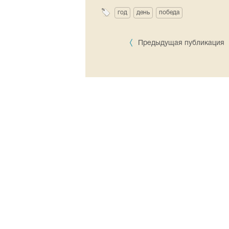
год
день
победа
Предыдущая публикация