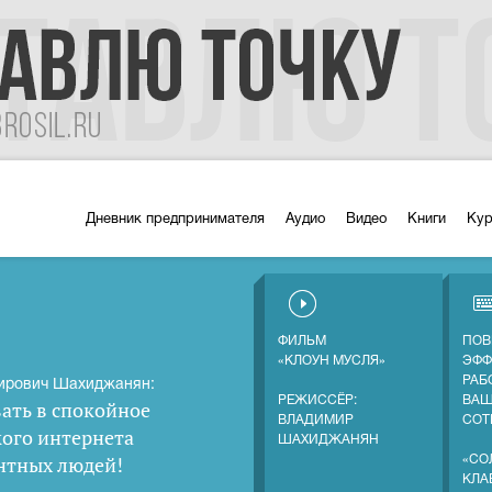
Дневник предпринимателя
Аудио
Видео
Книги
Ку
ФИЛЬМ
ПОВ
«КЛОУН МУСЛЯ»
ЭФФ
РАБ
ирович Шахиджанян:
РЕЖИССЁР:
ВА
ать в спокойное
ВЛАДИМИР
СОТ
кого интернета
ШАХИДЖАНЯН
нтных людей
!
«СО
КЛА