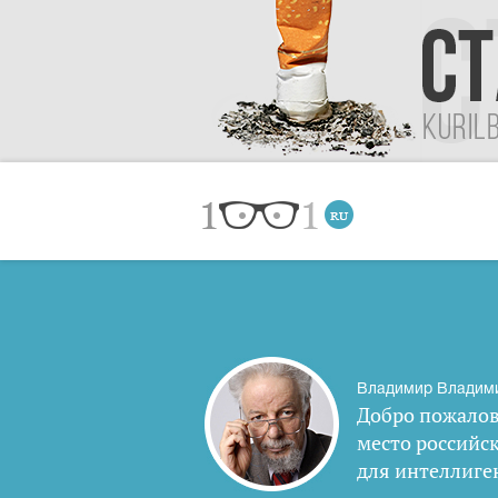
Владимир Владим
Добро пожалов
место российс
для интеллиге