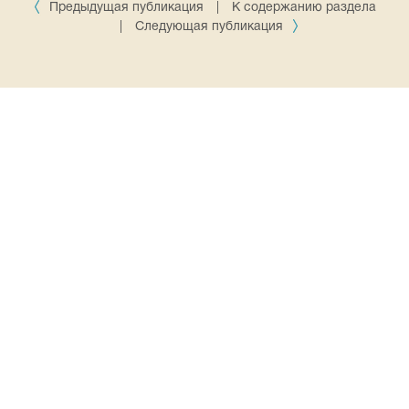
Предыдущая публикация
|
К содержанию раздела
|
Следующая публикация