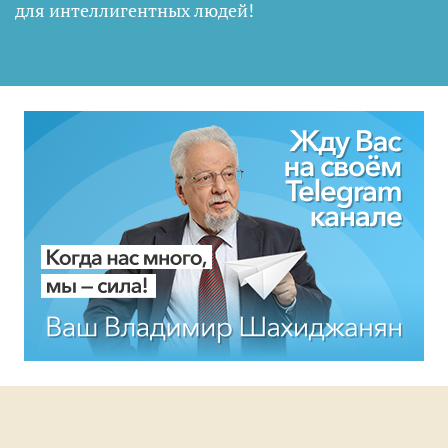
для интеллигентных людей
!