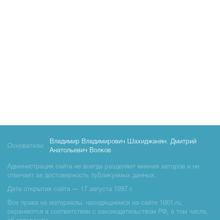
Владимир Владимирович Шахиджанян
,
Дмитрий
Основатели:
Анатольевич Волков
Администрация сайта не всегда разделяет мнения авторов и не
отвечает за достоверность публикуемых данных.
Дата открытия сайта — 17 августа 1997 г.
Все права на материалы, находящиемся на сайте 1001.ru,
охраняются в соответствии с законодательством РФ, в том числе,