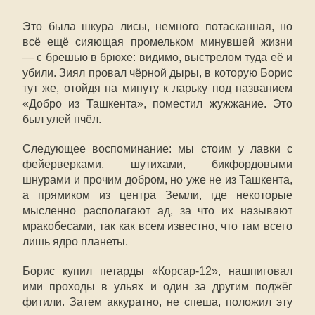
Это была шкура лисы, немного потасканная, но
всё ещё сияющая промельком минувшей жизни
— с брешью в брюхе: видимо, выстрелом туда её и
убили. Зиял провал чёрной дыры, в которую Борис
тут же, отойдя на минуту к ларьку под названием
«Добро из Ташкента», поместил жужжание. Это
был улей пчёл.
Следующее воспоминание: мы стоим у лавки с
фейерверками, шутихами, бикфордовыми
шнурами и прочим добром, но уже не из Ташкента,
а прямиком из центра Земли, где некоторые
мысленно располагают ад, за что их называют
мракобесами, так как всем известно, что там всего
лишь ядро планеты.
Борис купил петарды «Корсар-12», нашпиговал
ими проходы в ульях и один за другим поджёг
фитили. Затем аккуратно, не спеша, положил эту