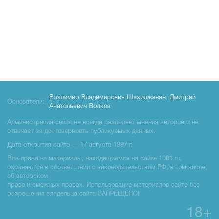
Владимир Владимирович Шахиджанян
,
Дмитрий
Основатели:
Анатольевич Волков
Администрация сайта не всегда разделяет мнения авторов и не
отвечает за достоверность публикуемых данных.
Дата открытия сайта — 17 августа 1997 г.
Все права на материалы, находящиемся на сайте 1001.ru,
охраняются в соответствии с законодательством РФ, в том числе,
об авторском
праве и смежных правах. Использование материалов сайте без
разрешения владельца сайта ЗАПРЕЩЕНО!
18+