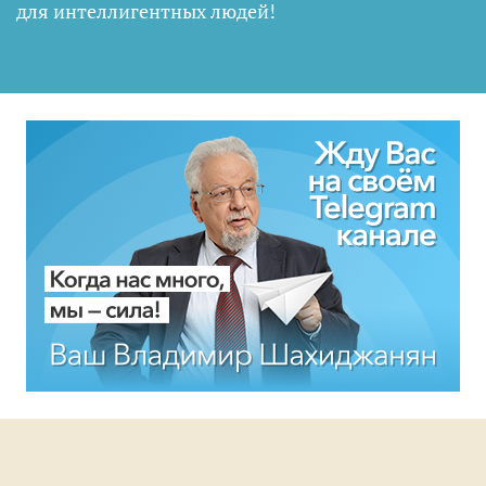
для интеллигентных людей
!