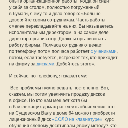
опыта организационной работы. Когда он сидит
у себя за столом, полностью погруженный
в бумаги, я ему то и дело говорю: «Больше
доверяйте своим сотрудникам. Часть работы
смелее перекладывайте на них. Вы называетесь
исполнительным директором, а на самом деле 
директор-организатор. Должны организовать
работу фирмы. Полчаса сотрудник отвечает
по телефону, потом полчаса работает
с учениками
,
потом, если требуется, встречает тех, кто приходит
на фирму за
дисками
. Добейтесь этого».
И сейчас, по телефону, я сказал ему:
 Все проблемы нужно решать постепенно. Вот,
скажем, мы хотим увеличить продажу дисков
в офисе. Но кто нам мешает хотя бы
в близлежащих домах расклеить объявления, что
на Сущевском Валу в доме 64 можно приобрести
лицензионный диск
«СОЛО на клавиатуре»
 курс
обучения слепому десятипальцевому методу? Кто