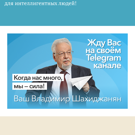
для интеллигентных людей
!