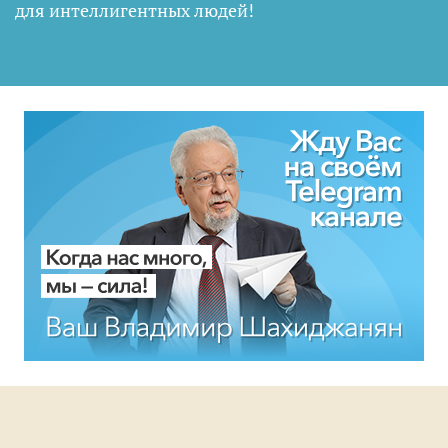
для интеллигентных людей
!