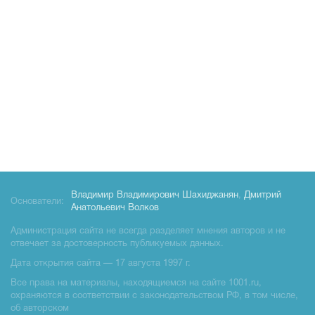
Владимир Владимирович Шахиджанян
,
Дмитрий
Основатели:
Анатольевич Волков
Администрация сайта не всегда разделяет мнения авторов и не
отвечает за достоверность публикуемых данных.
Дата открытия сайта — 17 августа 1997 г.
Все права на материалы, находящиемся на сайте 1001.ru,
охраняются в соответствии с законодательством РФ, в том числе,
об авторском