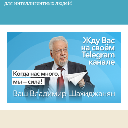
для интеллигентных людей
!