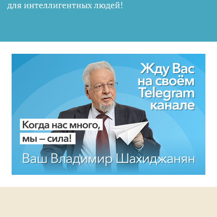
для интеллигентных людей
!