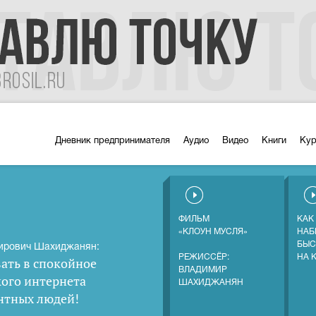
Дневник предпринимателя
Аудио
Видео
Книги
Ку
ФИЛЬМ
КАК
«КЛОУН МУСЛЯ»
НАБ
БЫС
ирович Шахиджанян:
РЕЖИССЁР:
НА 
ать в спокойное
ВЛАДИМИР
кого интернета
ШАХИДЖАНЯН
нтных людей
!