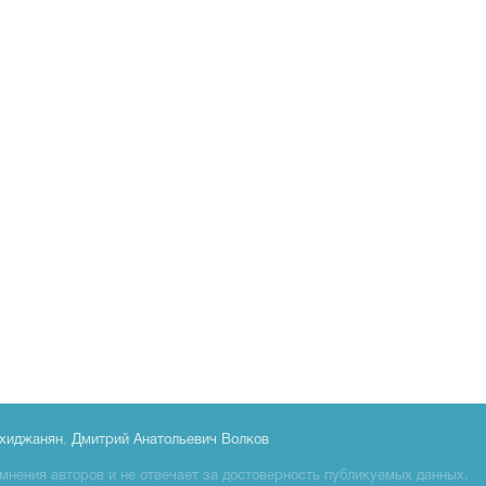
хиджанян
,
Дмитрий Анатольевич Волков
мнения авторов и не отвечает за достоверность публикуемых данных.