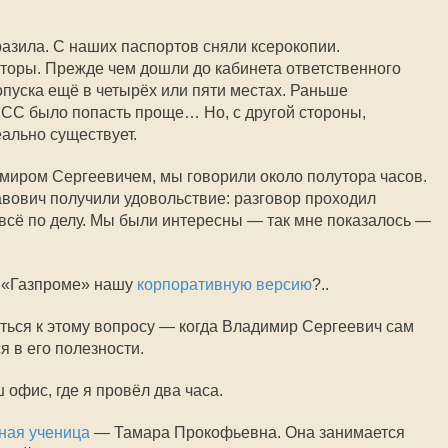
азила. С наших паспортов сняли ксерокопии.
торы. Прежде чем дошли до кабинета ответственного
опуска ещё в четырёх или пяти местах. Раньше
ПСС было попасть проще… Но, с другой стороны,
еально существует.
имиром Сергеевичем, мы говорили около полутора часов.
авович получили удовольствие: разговор проходил
 всё по делу. Мы были интересны — так мне показалось —
в «Газпроме» нашу
корпоративную версию
?..
ться к этому вопросу — когда Владимир Сергеевич сам
 в его полезности.
офис, где я провёл два часа.
ная ученица
— Тамара Прокофьевна. Она занимается