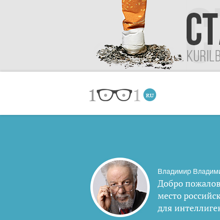
Владимир Владим
Добро пожалов
место российс
для интеллиге