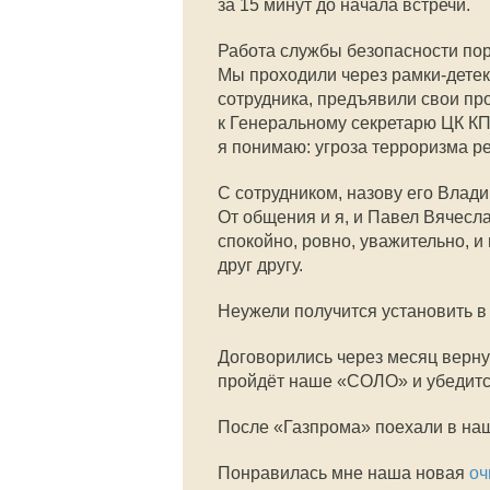
за 15 минут до начала встречи.
Работа службы безопасности пор
Мы проходили через рамки-детек
сотрудника, предъявили свои пр
к Генеральному секретарю ЦК К
я понимаю: угроза терроризма р
С сотрудником, назову его Влад
От общения и я, и Павел Вячесл
спокойно, ровно, уважительно, и
друг другу.
Неужели получится установить 
Договорились через месяц верну
пройдёт наше «СОЛО» и убедится
После «Газпрома» поехали в наш 
Понравилась мне наша новая
оч