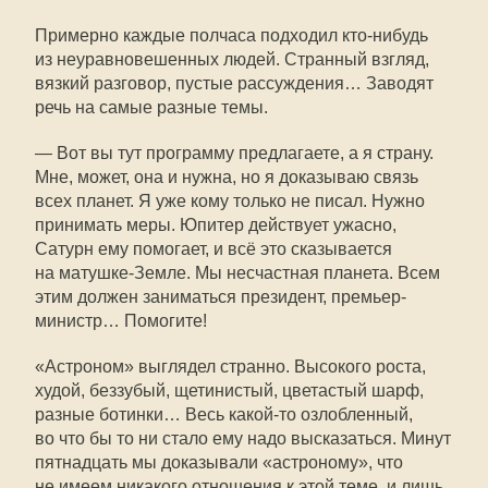
Примерно каждые полчаса подходил кто-нибудь
из неуравновешенных людей. Странный взгляд,
вязкий разговор, пустые рассуждения… Заводят
речь на самые разные темы.
— Вот вы тут программу предлагаете, а я страну.
Мне, может, она и нужна, но я доказываю связь
всех планет. Я уже кому только не писал. Нужно
принимать меры. Юпитер действует ужасно,
Сатурн ему помогает, и всё это сказывается
на матушке-Земле. Мы несчастная планета. Всем
этим должен заниматься президент, премьер-
министр… Помогите!
«Астроном» выглядел странно. Высокого роста,
худой, беззубый, щетинистый, цветастый шарф,
разные ботинки… Весь
какой-то
озлобленный,
во что бы то ни стало ему надо высказаться. Минут
пятнадцать мы доказывали «астроному», что
не имеем никакого отношения к этой теме, и лишь