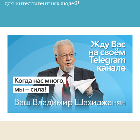
для интеллигентных людей
!