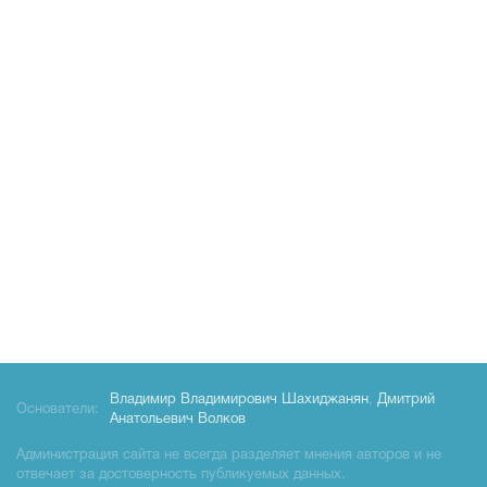
Владимир Владимирович Шахиджанян
,
Дмитрий
Основатели:
Анатольевич Волков
Администрация сайта не всегда разделяет мнения авторов и не
отвечает за достоверность публикуемых данных.