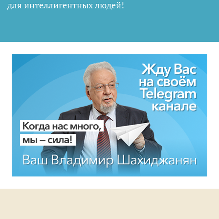
для интеллигентных людей
!