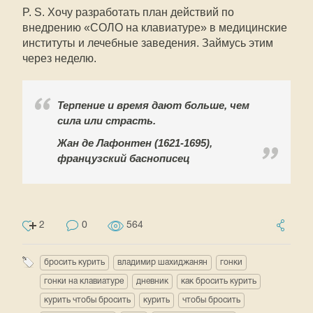
P. S. Хочу разработать план действий по
внедрению «СОЛО на клавиатуре» в медицинские
институты и лечебные заведения. Займусь этим
через неделю.
Терпение и время дают больше, чем
сила или страсть.
Жан де Лафонтен (1621-1695),
французский баснописец
2
0
564
бросить курить
владимир шахиджанян
гонки
гонки на клавиатуре
дневник
как бросить курить
курить чтобы бросить
курить
чтобы бросить