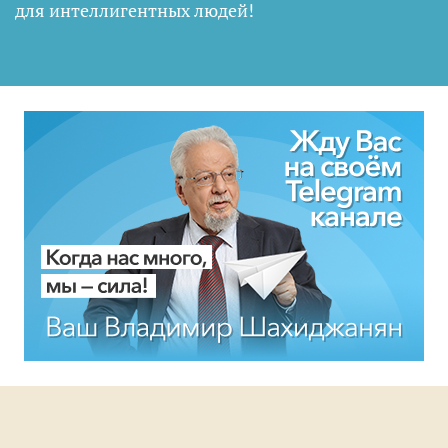
для интеллигентных людей
!