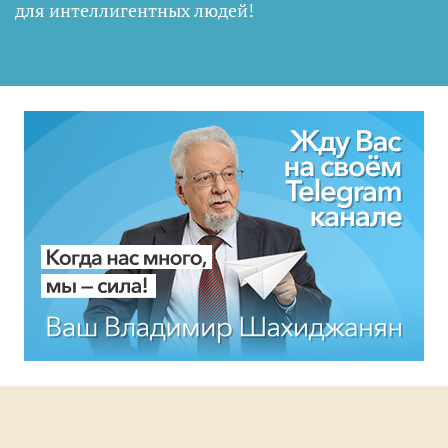
для интеллигентных людей
!