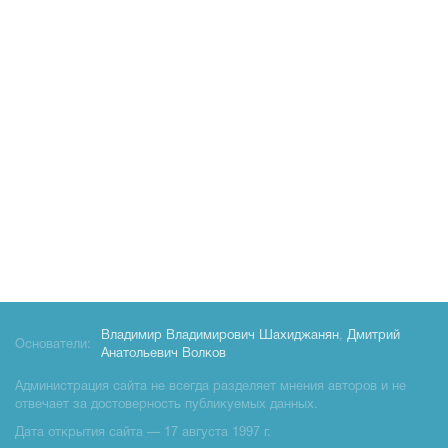
Владимир Владимирович Шахиджанян
,
Дмитрий
Основатели:
Анатольевич Волков
Администрация сайта не всегда разделяет мнения авторов и не
отвечает за достоверность публикуемых данных.
Дата открытия сайта — 17 августа 1997 г.