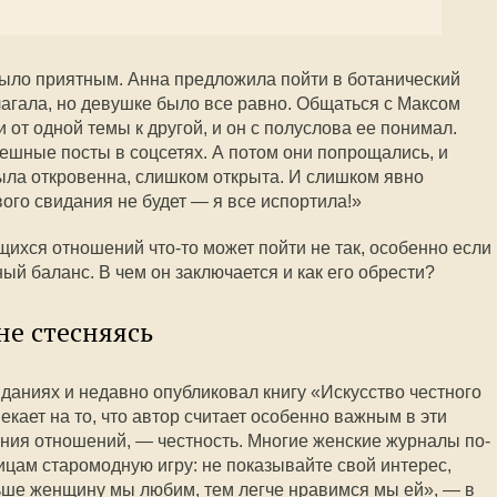
 было приятным. Анна предложила пойти в ботанический
агала, но девушке было все равно. Общаться с Максом
 от одной темы к другой, и он с полуслова ее понимал.
ешные посты в соцсетях. А потом они попрощались, и
ыла откровенна, слишком открыта. И слишком явно
ого свидания не будет — я все испортила!»
ихся отношений что-то может пойти не так, особенно если
ый баланс. В чем он заключается и как его обрести?
не стесняясь
иданиях и недавно опубликовал книгу «Искусство честного
кает на то, что автор считает особенно важным в эти
ния отношений, — честность. Многие женские журналы по-
цам старомодную игру: не показывайте свой интерес,
ьше женщину мы любим, тем легче нравимся мы ей», — в