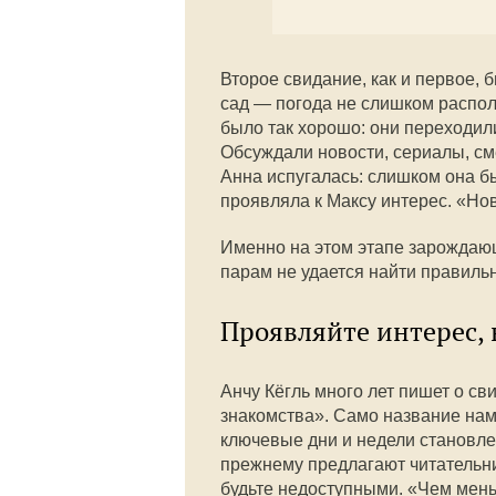
Второе свидание, как и первое,
сад — погода не слишком распол
было так хорошо: они переходили
Обсуждали новости, сериалы, см
Анна испугалась: слишком она б
проявляла к Максу интерес. «Нов
Именно на этом этапе зарождающ
парам не удается найти правильн
Проявляйте интерес, 
Анчу Кёгль много лет пишет о св
знакомства». Само название наме
ключевые дни и недели становле
прежнему предлагают читательни
будьте недоступными. «Чем мен