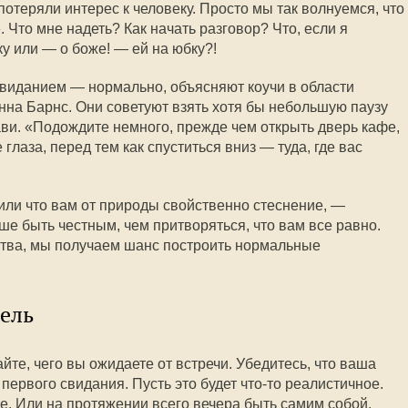
потеряли интерес к человеку. Просто мы так волнуемся, что
. Что мне надеть? Как начать разговор? Что, если я
у или — о боже! — ей на юбку?!
виданием — нормально, объясняют коучи в области
нна Барнс. Они советуют взять хотя бы небольшую паузу
зави. «Подождите немного, прежде чем открыть дверь кафе,
 глаза, перед тем как спуститься вниз — туда, где вас
 или что вам от природы свойственно стеснение, —
ше быть честным, чем притворяться, что вам все равно.
ства, мы получаем шанс построить нормальные
цель
йте, чего вы ожидаете от встречи. Убедитесь, что ваша
первого свидания. Пусть это будет что-то реалистичное.
е. Или на протяжении всего вечера быть самим собой.