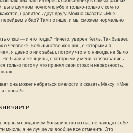
казывающих наш интерес к собеседнику в самых разных
, вы в шумном ночном клубе и только-только с кем-то
кажется, нравитесь друг другу. Можно сказать: «Мне
, перейдем в бар? Там потише, и мы сможем нормально
ть отказ — и что тогда? Ничего, уверен Кёгль. Так бывает.
как о человеке. Большинство женщин, с которыми я
чем, я давно о них забыл, потому что это никогда не было
— Но были и женщины, с которыми у меня завязывались
я только потому, что принял свои страх и нервозность,
овал».
ает, она может набраться смелости и сказать Максу: «Мне
ся снова?»
рвничаете
д первым свиданием большинство из нас не находит себе
ти мысль, а не лучше ли вообще все отменить. Это