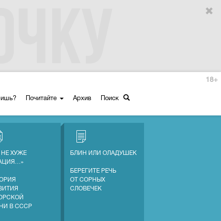
18+
ришь?
Почитайте
Архив
Поиск
 НЕ ХУЖЕ
БЛИН ИЛИ ОЛАДУШЕК
АЦИЯ…»
БЕРЕГИТЕ РЕЧЬ
ОРИЯ
ОТ СОРНЫХ
ВИТИЯ
СЛОВЕЧЕК
ОРСКОЙ
НИ В СССР