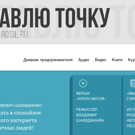
Дневник предпринимателя
Аудио
Видео
Книги
Ку
ФИЛЬМ
«МЫ
«КЛОУН МУСЛЯ»
ГОР
ирович Шахиджанян:
РЕЖИССЁР:
ИСТ
ать в спокойное
ВЛАДИМИР
РАЗ
кого интернета
ШАХИДЖАНЯН
АВТ
нтных людей
!
ПЕС