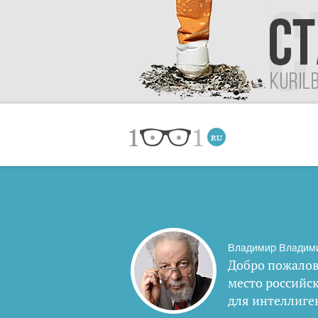
Владимир Владим
Добро пожалов
место российс
для интеллиге