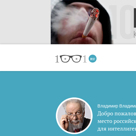
Владимир Владим
Добро пожалов
место российс
для интеллиге