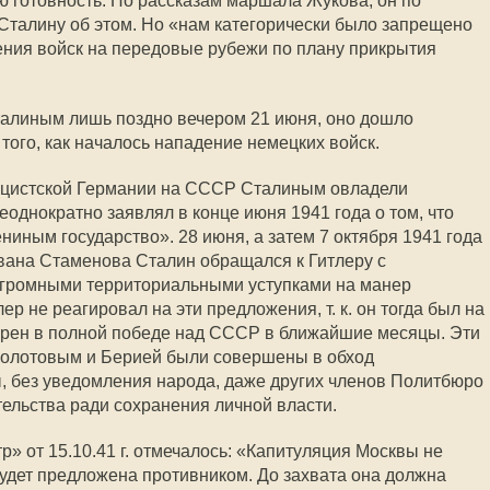
ю готовность. По рассказам маршала Жукова, он по
 Сталину об этом. Но «нам категорически было запрещено
ения войск на передовые рубежи по плану прикрытия
талиным лишь поздно вечером 21 июня, оно дошло
того, как началось нападение немецких войск.
нацистской Германии на СССР Сталиным овладели
однократно заявлял в конце июня 1941 года о том, что
иным государство». 28 июня, а затем 7 октября 1941 года
вана Стаменова Сталин обращался к Гитлеру с
огромными территориальными уступками на манер
лер не реагировал на эти предложения, т. к. он тогда был на
ерен в полной победе над СССР в ближайшие месяцы. Эти
Молотовым и Берией были совершены в обход
, без уведомления народа, даже других членов Политбюро
тельства ради сохранения личной власти.
р» от 15.10.41 г. отмечалось: «Капитуляция Москвы не
будет предложена противником. До захвата она должна