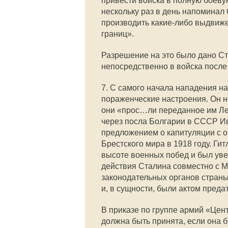
привести войска в полную боеву
нескольку раз в день напоминал
производить какие-либо выдвиж
границ».
Разрешение на это было дано С
непосредственно в войска после 
7. С самого начала нападения 
пораженческие настроения. Он не
они «прос…ли переданное им Лен
через посла Болгарии в СССР И
предложением о капитуляции с 
Брестского мира в 1918 году. Гит
высоте военных побед и был ув
действия Сталина совместно с 
законодательных органов страны
и, в сущности, были актом преда
В приказе по группе армий «Цент
должна быть принята, если она 