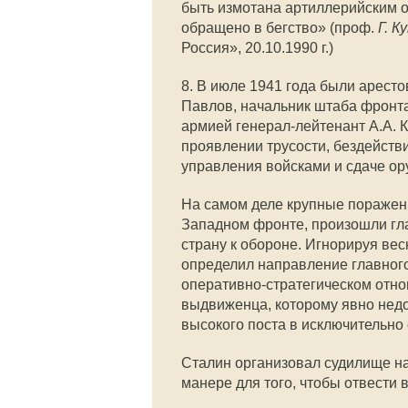
быть измотана артиллерийским 
обращено в бегство» (проф.
Г. К
Россия», 20.10.1990 г.)
8. В июле 1941 года были арес
Павлов, начальник штаба фронта
армией генерал-лейтенант А.А. 
проявлении трусости, бездейств
управления войсками и сдаче ор
На самом деле крупные поражени
Западном фронте, произошли гл
страну к обороне. Игнорируя ве
определил направление главного
оперативно-стратегическом отн
выдвиженца, которому явно недо
высокого поста в исключительно
Сталин организовал судилище н
манере для того, чтобы отвести в