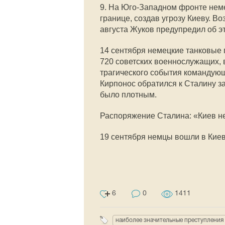
9. На Юго-Западном фронте нем
границе, создав угрозу Киеву. В
августа Жуков предупредил об э
14 сентября немецкие танковые г
720 советских военнослужащих, в
трагического события командую
Кирпонос обратился к Сталину з
было плотным.
Распоряжение Сталина: «Киев не
19 сентября немцы вошли в Киев
6
0
1411
наиболее значительные преступления