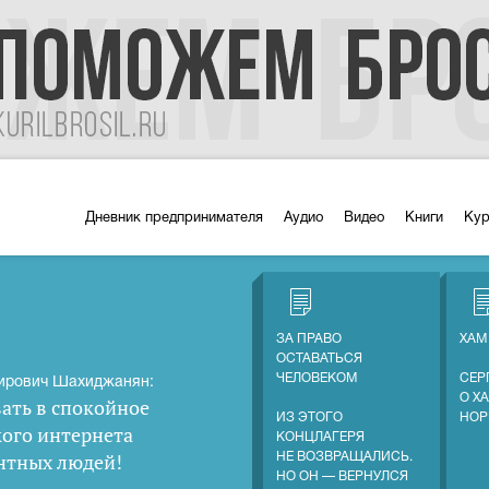
Дневник предпринимателя
Аудио
Видео
Книги
Ку
ЗА ПРАВО
ХАМ
ОСТАВАТЬСЯ
ЧЕЛОВЕКОМ
СЕР
ирович Шахиджанян:
О Х
ать в спокойное
ИЗ ЭТОГО
НОР
кого интернета
КОНЦЛАГЕРЯ
нтных людей
!
НЕ ВОЗВРАЩАЛИСЬ.
НО ОН — ВЕРНУЛСЯ