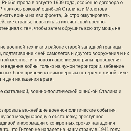
 Риббентропа в августе 1939 года, особенно договора о
, явилось роковой ошибкой Сталина и Молотова,
бежать войны на два фронта, быстро оккупировать
йские страны, повысить за их счет свой военно-
отенциал с тем, чтобы затем обрушить всю эту мощь на
тие военной техники в районе старой западной границы,
 подтягивание к ней самолетов и другого вооружения и их
ытой местности, провозглашение доктрины проведения
 и ведения войны только на чужой территории, забвение
льных боев привели к неимоверным потерям в живой силе
 и дни нападения врага.
не фатальной, военно-политической ошибкой Сталина и
нозировать важнейшие военно-политические события,
шуюся международную обстановку, преступное
авдивой информации о конкретных сроках нападения
то, что Гитлер не нападет на нашу страну в 1941 году,