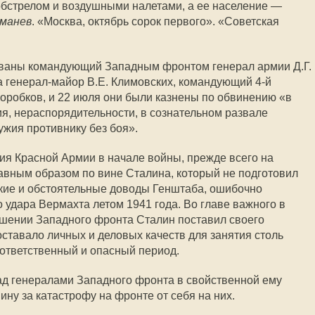
обстрелом и воздушными налетами, а ее население —
уманев
. «Москва, октябрь сорок первого». «Советская
тованы командующий Западным фронтом генерал армии Д.Г.
 генерал-майор В.Е. Климовских, командующий 4-й
Коробков, и 22 июля они были казнены по обвинению «в
ия, нераспорядительности, в сознательном развале
ужия противнику без боя».
я Красной Армии в начале войны, прежде всего на
авным образом по вине Сталина, который не подготовил
ские и обстоятельные доводы Генштаба, ошибочно
 удара Вермахта летом 1941 года. Во главе важного в
ошении Западного фронта Сталин поставил своего
ставало личных и деловых качеств для занятия столь
 ответственный и опасный период.
ад генералами Западного фронта в свойственной ему
ину за катастрофу на фронте от себя на них.