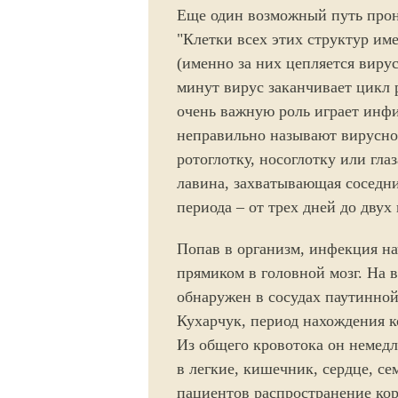
Еще один возможный путь прони
"Клетки всех этих структур и
(именно за них цепляется вирус
минут вирус заканчивает цикл 
очень важную роль играет инфи
неправильно называют вирусно
ротоглотку, носоглотку или гла
лавина, захватывающая соседни
периода – от трех дней до двух
Попав в организм, инфекция на
прямиком в головной мозг. На 
обнаружен в сосудах паутинной
Кухарчук, период нахождения к
Из общего кровотока он немед
в легкие, кишечник, сердце, се
пациентов распространение кор