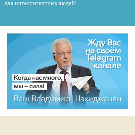
для интеллигентных людей
!