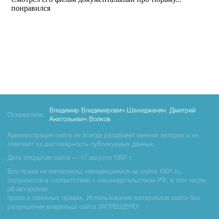
Владимир Владимирович Шахиджанян
,
Дмитрий
Основатели:
Анатольевич Волков
Администрация сайта не всегда разделяет мнения авторов и не
отвечает за достоверность публикуемых данных.
Дата открытия сайта — 17 августа 1997 г.
Все права на материалы, находящиемся на сайте 1001.ru,
охраняются в соответствии с законодательством РФ, в том числе,
об авторском
праве и смежных правах. Использование материалов сайте без
разрешения владельца сайта ЗАПРЕЩЕНО!