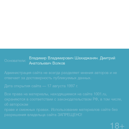
Владимир Владимирович Шахиджанян
,
Дмитрий
Основатели:
Анатольевич Волков
Администрация сайта не всегда разделяет мнения авторов и не
отвечает за достоверность публикуемых данных.
Дата открытия сайта — 17 августа 1997 г.
Все права на материалы, находящиемся на сайте 1001.ru,
охраняются в соответствии с законодательством РФ, в том числе,
об авторском
праве и смежных правах. Использование материалов сайте без
разрешения владельца сайта ЗАПРЕЩЕНО!
18+