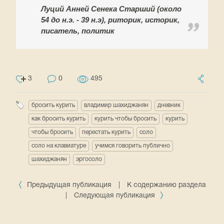
Луций Анней Сенека Старший (около
54 до н.э. - 39 н.э), риторик, историк,
писатель, политик
3
0
495
бросить курить
владимир шахиджанян
дневник
как бросить курить
курить чтобы бросить
курить
чтобы бросить
перестать курить
соло
соло на клавиатуре
учимся говорить публично
шахиджанян
эргосоло
Предыдущая публикация
|
К содержанию раздела
|
Следующая публикация