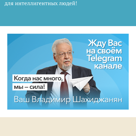
для интеллигентных людей
!