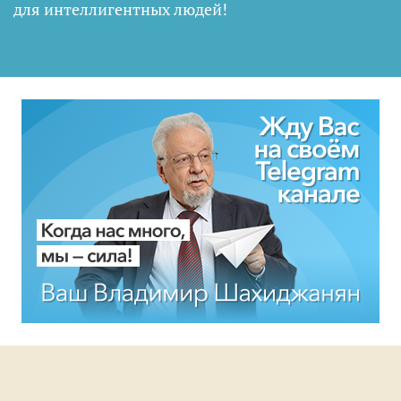
для интеллигентных людей
!