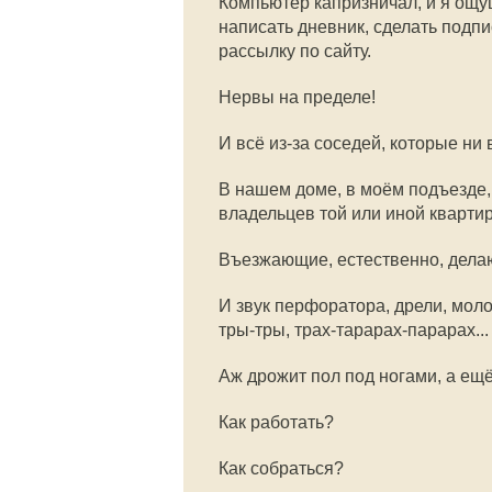
Компьютер капризничал, и я ощу
написать дневник, сделать подпи
рассылку по сайту.
Нервы на пределе!
И всё из-за соседей, которые ни
В нашем доме, в моём подъезде, 4
владельцев той или иной кварти
Въезжающие, естественно, делаю
И звук перфоратора, дрели, моло
тры-тры, трах-тарарах-парарах...
Аж дрожит пол под ногами, а ещё
Как работать?
Как собраться?