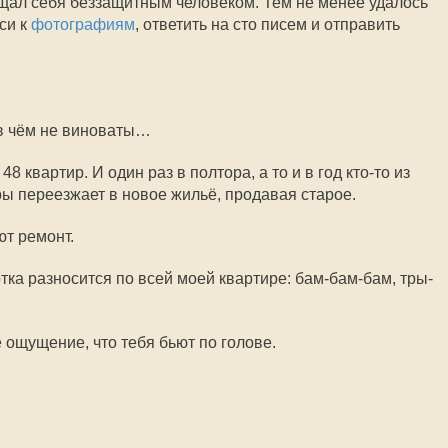
щал себя беззащитным человеком. Тем не менее удалось
си к
фотографиям
, ответить на сто писем и отправить
 в чём не виноваты…
8 квартир. И один раз в полтора, а то и в год кто-то из
ры переезжает в новое жильё, продавая старое.
т ремонт.
тка разносится по всей моей квартире: бам-бам-бам, тры-
 ощущение, что тебя бьют по голове.