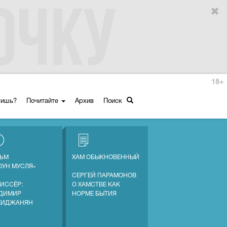
18+
ришь?
Почитайте
Архив
Поиск
ЬМ
ХАМ ОБЫКНОВЕННЫЙ
ОУН МУСЛЯ»
СЕРГЕЙ ПАРАМОНОВ
ИССЁР:
О ХАМСТВЕ КАК
ДИМИР
НОРМЕ БЫТИЯ
ХИДЖАНЯН