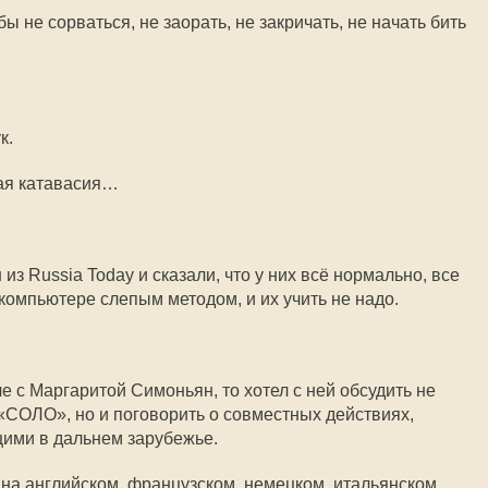
ы не сорваться, не заорать, не закричать, не начать бить
к.
кая катавасия…
з Russia Today и сказали, что у них всё нормально, все
компьютере слепым методом, и их учить не надо.
че с Маргаритой Симоньян, то хотел с ней обсудить не
 «СОЛО», но и поговорить о совместных действиях,
ими в дальнем зарубежье.
на английском, французском, немецком, итальянском