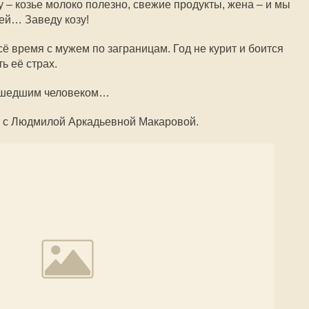
ду – козье молоко полезно, свежие продукты, жена – и мы
тей… Заведу козу!
ё время с мужем по заграницам. Год не курит и боится
ь её страх.
ришедшим человеком…
и с Людмилой Аркадьевной Макаровой.