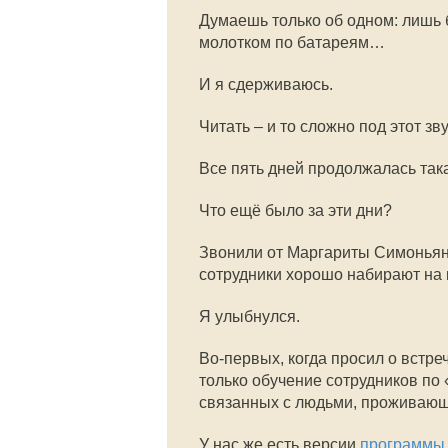
Думаешь только об одном: лишь б
молотком по батареям…
И я сдерживаюсь.
Читать – и то сложно под этот зву
Все пять дней продолжалась та
Что ещё было за эти дни?
Звонили от Маргариты Симоньян и
сотрудники хорошо набирают на 
Я улыбнулся.
Во-первых, когда просил о встре
только обучение сотрудников по
связанных с людьми, проживающ
У нас же есть версии
программы