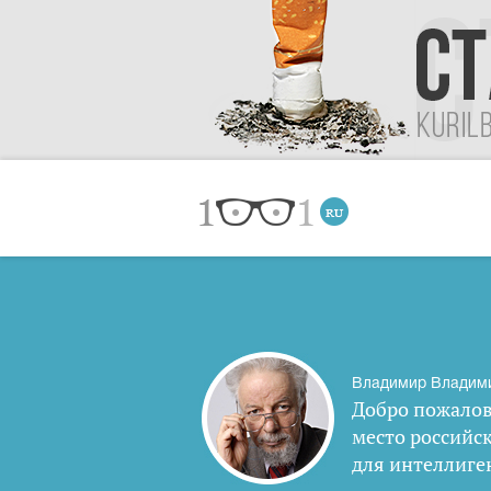
Владимир Владим
Добро пожалов
место российс
для интеллиге