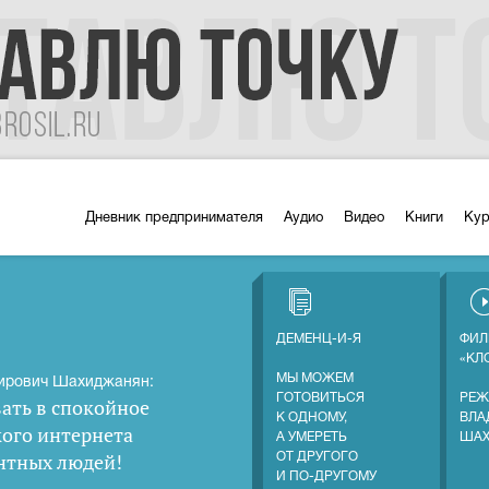
Дневник предпринимателя
Аудио
Видео
Книги
Ку
ДЕМЕНЦ-И-Я
ФИЛ
«КЛ
МЫ МОЖЕМ
ирович Шахиджанян:
ГОТОВИТЬСЯ
РЕЖ
ать в спокойное
К ОДНОМУ,
ВЛА
кого интернета
А УМЕРЕТЬ
ША
нтных людей
!
ОТ ДРУГОГО
И ПО-ДРУГОМУ