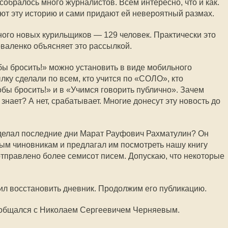
собралось много журналистов. Всем интересно, что и как.
ают эту историю и сами придают ей невероятный размах.
ого новых курильщиков — 129 человек. Практически это
валенко объясняет это рассылкой.
бы бросить!» можно установить в виде мобильного
ку сделали по всем, кто учится по «СОЛО», кто
обы бросить!» и в «Учимся говорить публично». Зачем
 знает? А нет, срабатывает. Многие донесут эту новость до
о делал последние дни Марат Рауфович Рахматулин? Он
ым чиновникам и предлагал им посмотреть нашу книгу
отправлено более семисот писем. Допускаю, что некоторые
л восстановить дневник. Продолжим его публикацию.
) общался с Николаем Сергеевичем Черняевым.