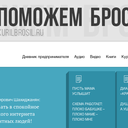
Дневник предпринимателя
Аудио
Видео
Книги
Ку
ПУСТЬ МАМА
ДИА
УСЛЫШИТ
«КР
ирович Шахиджанян:
СХЕМА РАБОТАЕТ:
ДУШ
ать в спокойное
ПЛОХО БАБУШКЕ –
А У
кого интернета
ПЛОХО МАМЕ –
нтных людей
!
ПЛОХО МНЕ