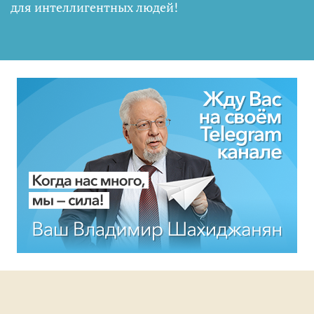
для интеллигентных людей
!