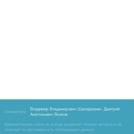
Владимир Владимирович Шахиджанян
,
Дмитрий
Основатели:
Анатольевич Волков
Администрация сайта не всегда разделяет мнения авторов и не
отвечает за достоверность публикуемых данных.