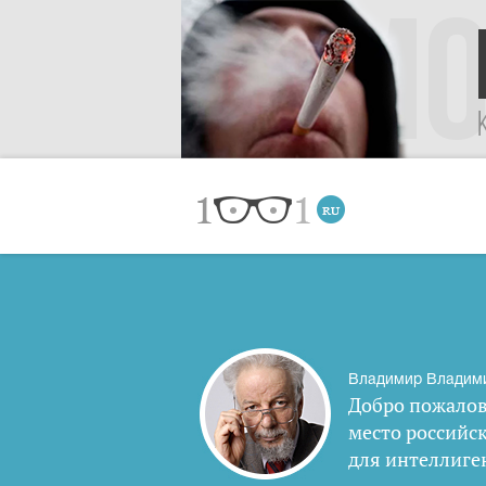
Владимир Владим
Добро пожалов
место российс
для интеллиге