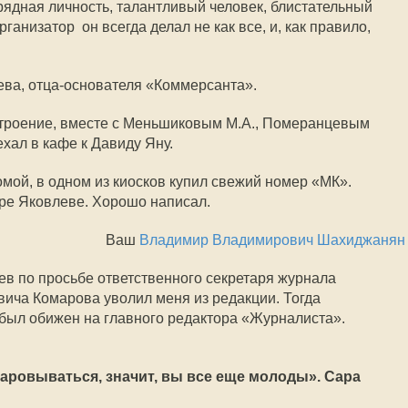
ядная личность, талантливый человек, блистательный
анизатор  он всегда делал не как все, и, как правило,
ва, отца-основателя «Коммерсанта».
астроение, вместе с Меньшиковым М.А., Померанцевым
хал в кафе к Давиду Яну.
омой, в одном из киосков купил свежий номер «МК».
ре Яковлеве. Хорошо написал.
Ваш
Владимир Владимирович Шахиджанян
влев по просьбе ответственного секретаря журнала
ича Комарова уволил меня из редакции. Тогда
был обижен на главного редактора «Журналиста».
аровываться, значит, вы все еще молоды». Сара