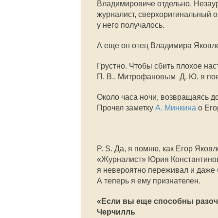
Владимировиче отдельно. Незаур
журналист, сверхоригинальный орг
у него получалось.
А еще он отец Владимира Яковле
Грустно. Чтобы сбить плохое н
П. В., Митрофановым Д. Ю. я пое
Около часа ночи, возвращаясь д
Прочел заметку
А. Минкина
о Его
P. S. Да, я помню, как Егор Яко
«Журналист» Юрия Константинов
я невероятно переживал и даже 
А теперь я ему признателен.
«Если вы еще способны разоч
Черчилль