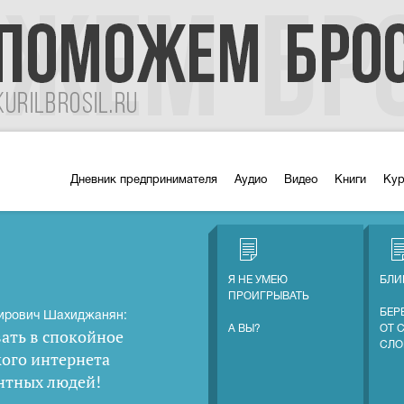
Дневник предпринимателя
Аудио
Видео
Книги
Ку
Я НЕ УМЕЮ
БЛИ
ПРОИГРЫВАТЬ
БЕР
ирович Шахиджанян:
А ВЫ?
ОТ 
ать в спокойное
СЛО
кого интернета
нтных людей
!