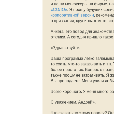
и наши менеджеры на фирме, на 
«СОЛО»
. Я прошу будущих солис
корпоративной версии
, рекомен
о призвании, круге знакомств, 
Анкета  это повод для знакомст
отклики. А сегодня пришло такое
«Здравствуйте.
Ваша программа легко взламывает
то ехать, что-то заказывать и т.п
более просто так. Вопрос о пра
также прошу не затрагивать. Я ж
Вы преподаете. Меня учили доб
Всего хорошего. У меня много р
С уважением, Андрей».
Что сказать по этому поводу? Ог