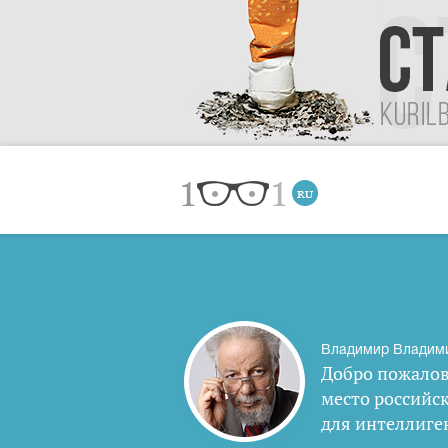
Владимир Владим
Добро пожалов
место российс
для интеллиге