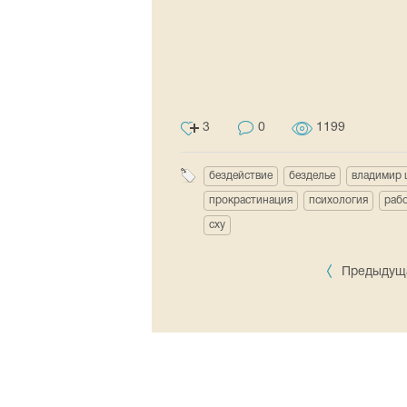
3
0
1199
бездействие
безделье
владимир
прокрастинация
психология
раб
сху
Предыдуща