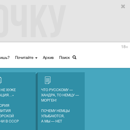
18+
ришь?
Почитайте
Архив
Поиск
 НЕ ХУЖЕ
ЧТО РУССКОМУ —
АЦИЯ…»
ХАНДРА, ТО НЕМЦУ —
МОРГЕН!
ОРИЯ
ВИТИЯ
ПОЧЕМУ НЕМЦЫ
ОРСКОЙ
УЛЫБАЮТСЯ,
НИ В СССР
А МЫ — НЕТ