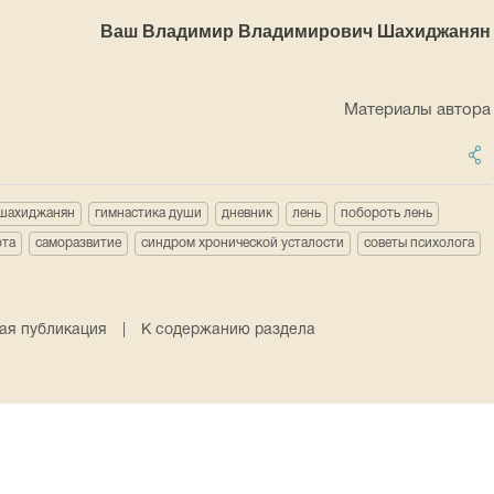
Ваш Владимир Владимирович Шахиджанян
Материалы автора
 шахиджанян
гимнастика души
дневник
лень
побороть лень
ота
саморазвитие
синдром хронической усталости
советы психолога
я публикация
|
К содержанию раздела