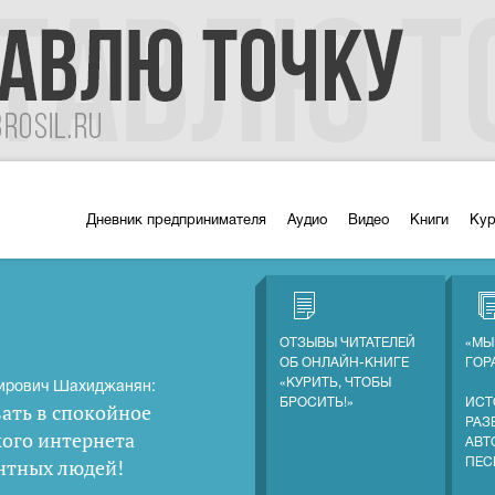
Дневник предпринимателя
Аудио
Видео
Книги
Ку
ОТЗЫВЫ ЧИТАТЕЛЕЙ
«МЫ
ОБ ОНЛАЙН-КНИГЕ
ГОР
«КУРИТЬ, ЧТОБЫ
ирович Шахиджанян:
БРОСИТЬ!»
ИСТ
ать в спокойное
РАЗ
кого интернета
АВТ
нтных людей
!
ПЕС