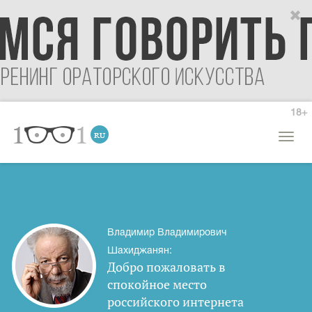
18+
Откры
меню
Владимир Владимирович
Шахиджанян:
Добро пожаловать в
спокойное место
российского интернета