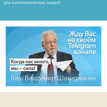
для интеллигентных людей
!