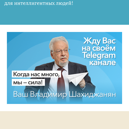
для интеллигентных людей
!