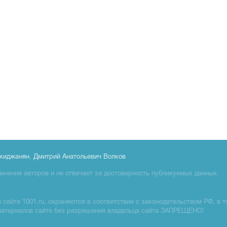
хиджанян
,
Дмитрий Анатольевич Волков
мнения авторов и не отвечает за достоверность публикуемых данных.
сайте 1001.ru, охраняются в соответствии с законодательством РФ, в т
материалов сайте без разрешения владельца сайта ЗАПРЕЩЕНО!