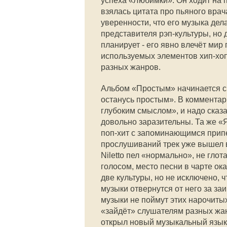
успеха «Любимки». Он ходит на 
взялась цитата про пьяного вра
уверенности, что его музыка де
представителя рэп-культуры, но д
планирует - его явно влечёт ми
используемых элементов хип-хоп
разных жанров.
Альбом «Простым» начинается с 
останусь простым». В комментари
глубоким смыслом», и надо сказат
довольно заразительны. Та же «
поп-хит с запоминающимся припе
прослушиваний трек уже вышел в
Niletto пел «нормально», не гло
голосом, место песни в чарте о
две культуры, но не исключено, ч
музыки отвернутся от него за за
музыки не поймут этих нарочитых
«зайдёт» слушателям разных жанр
открыл новый музыкальный язык