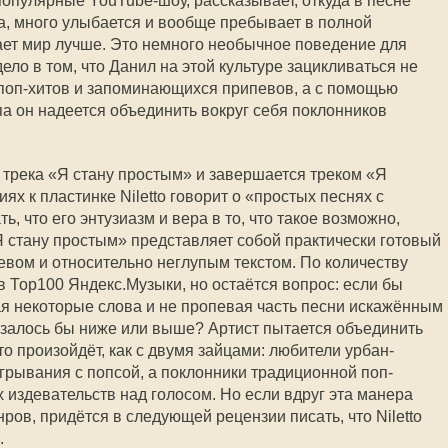
популярные YouTube-шоу, рассказывает, откуда в песне
ча, много улыбается и вообще пребывает в полной
лает мир лучше. Это немного необычное поведение для
ело в том, что Данил на этой культуре зацикливаться не
р поп-хитов и запоминающихся припевов, а с помощью
а он надеется объединить вокруг себя поклонников
трека «Я стану простым» и завершается треком «Я
ях к пластинке Niletto говорит о «простых песнях с
ь, что его энтузиазм и вера в то, что такое возможно,
Я стану простым» представляет собой практически готовый
вом и относительно неглупым текстом. По количеству
 Тор100 Яндекс.Музыки, но остаётся вопрос: если бы
тая некоторые слова и не пропевая часть песни искажённым
казалось бы ниже или выше? Артист пытается объединить
то произойдёт, как с двумя зайцами: любители урбан-
игрывания с попсой, а поклонники традиционной поп-
 издевательств над голосом. Но если вдруг эта манера
ов, придётся в следующей рецензии писать, что Niletto
.