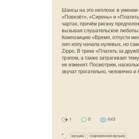
Шансы на это неплохи: в умении
«Повезёт», «Сирень» и «Платить
чартах, причём рискну предполож
вызывая слушательское любопыт
Композицию «Время, отпусти мен
хип-хопу начала нулевых, но сам
Zippo. В треке «Платить за друж
трэпом, а также затрагивает тему
не изменят. Посмотрим, наскольк
звучат трогательно, человечно и 
1
0
643
музыка
современная музыка