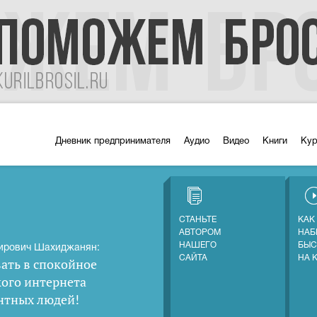
Дневник предпринимателя
Аудио
Видео
Книги
Ку
СТАНЬТЕ
КАК
АВТОРОМ
НАБ
НАШЕГО
БЫС
ирович Шахиджанян:
САЙТА
НА 
ать в спокойное
кого интернета
нтных людей
!