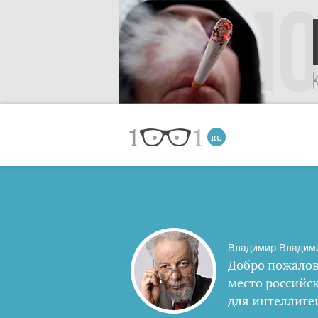
Владимир Владим
Добро пожалов
место российс
для интеллиге