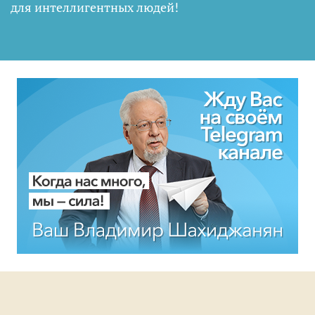
для интеллигентных людей
!