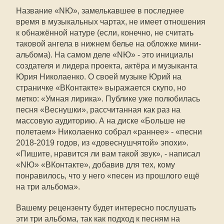
Название «NЮ», замелькавшее в последнее
время в музыкальных чартах, не имеет отношения
к обнажённой натуре (если, конечно, не считать
таковой ангела в нижнем белье на обложке мини-
альбома). На самом деле «NЮ» - это инициалы
создателя и лидера проекта, актёра и музыканта
Юрия Николаенко. О своей музыке Юрий на
страничке «ВКонтакте» выражается скупо, но
метко: «Умная лирика». Публике уже полюбилась
песня «Веснушки», рассчитанная как раз на
массовую аудиторию. А на диске «Больше не
полетаем» Николаенко собрал «раннее» - «песни
2018-2019 годов, из «довеснушчятой» эпохи».
«Пишите, нравится ли вам такой звук», - написал
«NЮ» «ВКонтакте», добавив для тех, кому
понравилось, что у него «песен из прошлого ещё
на три альбома».
Вашему рецензенту будет интересно послушать
эти три альбома, так как подход к песням на