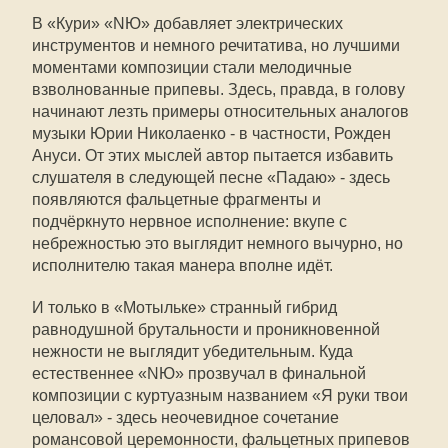
В «Кури» «NЮ» добавляет электрических
инструментов и немного речитатива, но лучшими
моментами композиции стали мелодичные
взволнованные припевы. Здесь, правда, в голову
начинают лезть примеры относительных аналогов
музыки Юрии Николаенко - в частности, Рожден
Ануси. От этих мыслей автор пытается избавить
слушателя в следующей песне «Падаю» - здесь
появляются фальцетные фрагменты и
подчёркнуто нервное исполнение: вкупе с
небрежностью это выглядит немного вычурно, но
исполнителю такая манера вполне идёт.
И только в «Мотыльке» странный гибрид
равнодушной брутальности и проникновенной
нежности не выглядит убедительным. Куда
естественнее «NЮ» прозвучал в финальной
композиции с куртуазным названием «Я руки твои
целовал» - здесь неочевидное сочетание
романсовой церемонности, фальцетных припевов