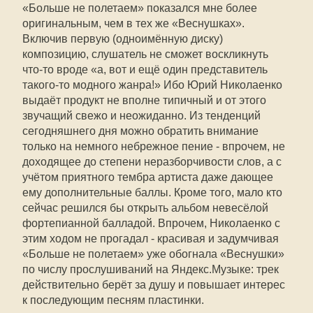
«Больше не полетаем» показался мне более
оригинальным, чем в тех же «Веснушках».
Включив первую (одноимённую диску)
композицию, слушатель не сможет воскликнуть
что-то вроде «а, вот и ещё один представитель
такого-то модного жанра!» Ибо Юрий Николаенко
выдаёт продукт не вполне типичный и от этого
звучащий свежо и неожиданно. Из тенденций
сегодняшнего дня можно обратить внимание
только на немного небрежное пение - впрочем, не
доходящее до степени неразборчивости слов, а с
учётом приятного тембра артиста даже дающее
ему дополнительные баллы. Кроме того, мало кто
сейчас решился бы открыть альбом невесёлой
фортепианной балладой. Впрочем, Николаенко с
этим ходом не прогадал - красивая и задумчивая
«Больше не полетаем» уже обогнала «Веснушки»
по числу прослушиваний на Яндекс.Музыке: трек
действительно берёт за душу и повышает интерес
к последующим песням пластинки.