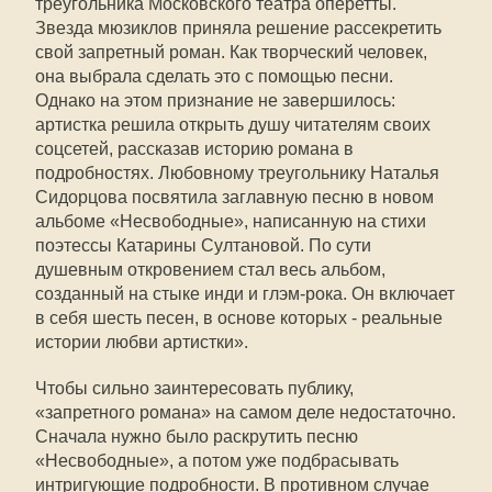
треугольника Московского театра оперетты.
Звезда мюзиклов приняла решение рассекретить
свой запретный роман. Как творческий человек,
она выбрала сделать это с помощью песни.
Однако на этом признание не завершилось:
артистка решила открыть душу читателям своих
соцсетей, рассказав историю романа в
подробностях. Любовному треугольнику Наталья
Сидорцова посвятила заглавную песню в новом
альбоме «Несвободные», написанную на стихи
поэтессы Катарины Султановой. По сути
душевным откровением стал весь альбом,
созданный на стыке инди и глэм-рока. Он включает
в себя шесть песен, в основе которых - реальные
истории любви артистки».
Чтобы сильно заинтересовать публику,
«запретного романа» на самом деле недостаточно.
Сначала нужно было раскрутить песню
«Несвободные», а потом уже подбрасывать
интригующие подробности. В противном случае